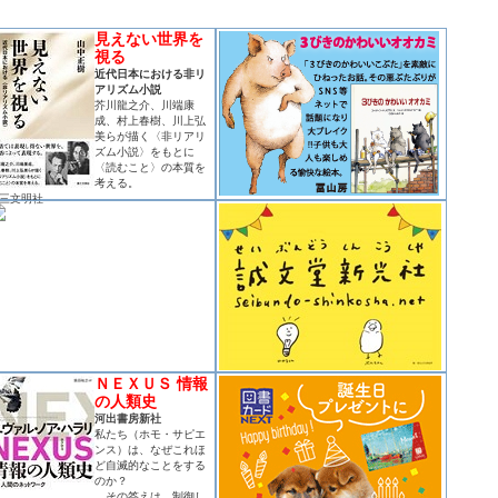
見えない世界を
視る
近代日本における非リ
アリズム小説
芥川龍之介、川端康
成、村上春樹、川上弘
美らが描く〈非リアリ
ズム小説〉をもとに
〈読むこと〉の本質を
考える。
三文明社
ＮＥＸＵＳ 情報
の人類史
河出書房新社
私たち（ホモ・サピエ
ンス）は、なぜこれほ
ど自滅的なことをする
のか？
その答えは、制御し