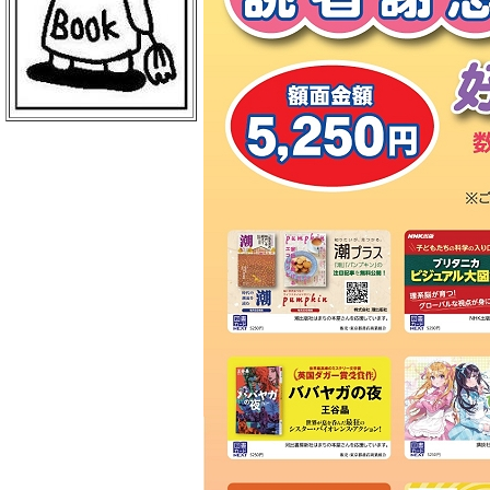
マイアミ書店 浜田店
火谷書店
宮家書店
明林堂書店 益田店
宮脇書店 ゆめタウン益田店
明治書店 東出雲店
Ａコープ玉湯 湯町店
寿ユニオン
文英堂書店
マイアミ書店 斐川店Ａ館
宮脇書店 ゆめタウン斐川店
原尚進堂
エル商事 書籍部
石飛妙盛堂
イズミ 神西
グリーンシティ書籍部
糸川書店
今井書店 木次マルシェリーズ店
岩佐書店
マガジンラック
大同書籍
たぐち文弘堂
金山文具店
福山平成大学売店
金森書店 御幸店
ＴＳＵＴＡＹＡ 三吉店
江文館
双人社書店
鳥羽書店
アニメイト 福山店