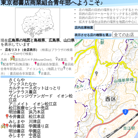
東京都書店商業組合青年部へようこそ♪
左の地図の目的の場所をクリックするとそ
目的の店のマーカーをクリックすると説明
目的の店のマーカー付近をダブルクリック
拡大する場合は目的の場所を地図の中心に
店内在庫検索
表示させる店の種類を選ぶ
現在
広島県の地図と島根県、広島県、山口県
を表示しています
店名リスト（全店表示）
（検索はブラウザの検索
メニュー(Ctrl+f)で検索）
凡例：
該当店のＨＰ(MouseOver)、
休業店、
配達専門店(無店舗）、
書店組合加盟店、
書店組
合青年部員の店、 アイコンなし（地図上では
で表
示）：書店組合非加盟店、
古書店。
さくらや
ブックスたなか
カルチャースポットはっとり
サンテラス書店
ヴィレッジヴァンガード イオン松
江店
アニメイト イオン松江店
松江医療センター売店
明治書店 浜乃木店
今井書店 松江本店
みしまや 川津店
今井書店 学園通り店
明治書店 学園店
みしまや 中原店