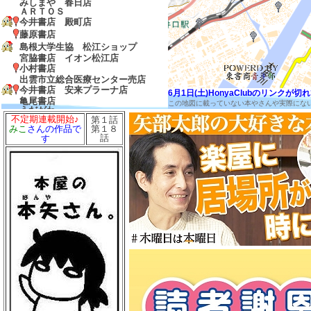
みしまや 春日店
ＡＲＴＯＳ
今井書店 殿町店
藤原書店
島根大学生協 松江ショップ
宮脇書店 イオン松江店
小村書店
出雲市立総合医療センター売店
今井書店 安来プラーナ店
6月1日(土)HonyaClubのリンク
亀尾書店
この地図に載っていない本やさんや実際にな
うだがわ
カメタニ書店
不定期連載開始♪
第１話
ラピタ書店
第１８
みこ
さんの作品で
ブックセンターコスモ 出雲店
話
す
明治書店 出雲店
流水書房 出雲渡橋店
宮脇書店 イオンモール出雲店
島根大学生協 医学部ショップ
島根井上書店
紀伊國屋書店 ゆめタウン出雲店
ヴィレッジヴァンガード ゆめタウ
ン出雲店
今井書店 出雲店
新風堂書店
宮脇書店 ゆめタウン江津店
春栄堂
ＢＯＯＫＳイシダ
マキ書店
福岡書店
宮脇書店 ゆめタウン浜田店
牛尾書店