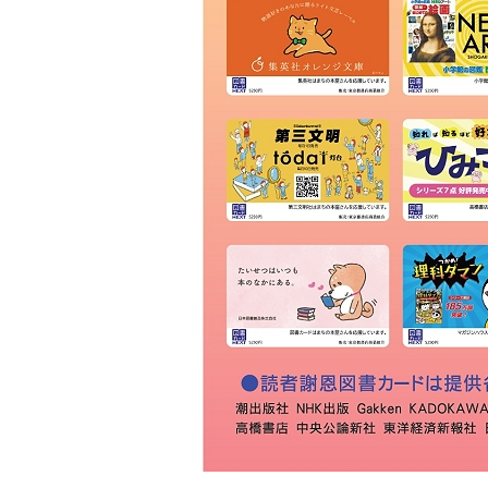
廣文館 福山駅ビル店
１０１号キヨスク売店
鈴岡書店
サンブックス
平井書店
岩永書店
啓文社 ポートプラザ店
尾道ブック
啓文社 ＢＯＯＫＳ ＰＬＵＳ 緑
町
古川書店
ブックメイト 川口店
福山医療センター売店
三島書店
ＴＳＵＴＡＹＡ 駅家店
ＳＰＡＲ 三和店
総商さとう
ヴィレッジヴァンガード フジグラ
ン神辺店
宮脇書店 神辺店
啓文社 コア神辺店
萬生堂
ブックメイト 神辺店
マルビック 本店
ＴＳＵＴＡＹＡ 伊勢丘店
ＴＳＵＴＡＹＡ 新涯店
フタバ図書 ツタヤ アルティ福山
店
福山市立大学生協
ブックメイト 蔵王店
宮脇書店 ゆめタウン蔵王店