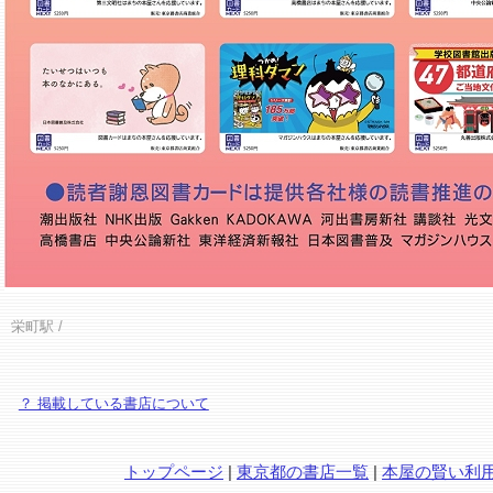
栄町駅
/
？ 掲載している書店について
トップページ
|
東京都の書店一覧
|
本屋の賢い利