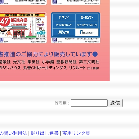
管理用：
の賢い利用法
|
掘り出し選書
|
実用リンク集