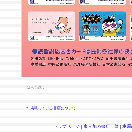
ちはら台駅
/
？ 掲載している書店について
トップページ
|
東京都の書店一覧
|
本屋