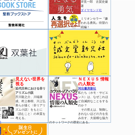
岸見一郎 古賀史健
著
ダイヤモンド社
ミリオンセラー『嫌
われる勇気』待望の
続編！
見えない世界を
ＮＥＸＵＳ 情報
視る
の人類史
近代日本における非リ
河出書房新社
アリズム小説
私たち（ホモ・サピエ
芥川龍之介、川端康
ンス）は、なぜこれほ
成、村上春樹、川上弘
ど自滅的なことをする
美らが描く〈非リアリ
のか？
ズム小説〉をもとに
その答えは、制御し
〈読むこと〉の本質を
きれないほどの力を生
考える。
み出す、大規模な協力
社
のネットワークの歴史にある。