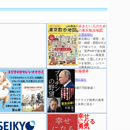
歩きたい人のため
の東京散歩地図
交通新聞社
東京都心・東部・北
部・南部・西部の5エ
リア36コース、今回
は「音声ARで巡る東
京カルチャ―再発見
の旅」と題した4コー
スを追加し、シリー
ズ最多40コース。
佐藤優著
潮出版社
4刷7万部達成！
ウクライナ戦争の真実
と未来に迫る！
幸せ
になる
勇気