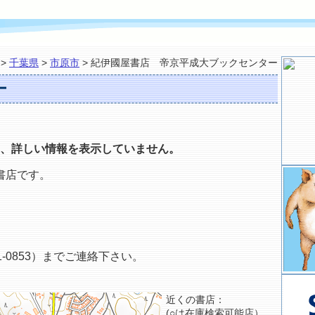
>
千葉県
>
市原市
> 紀伊國屋書店 帝京平成大ブックセンター
ー
、詳しい情報を表示していません。
書店です。
-0853）までご連絡下さい。
近くの書店：
(○は在庫検索可能店）