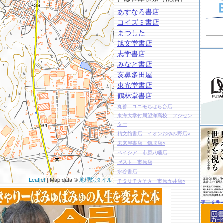
あすなろ書店
コイズミ書店
まつした
旭文堂書店
志学書店
みなと書店
亥鼻多田屋
東光堂書店
鶴林堂書店
丸善 ユニモちはら台店
東海大学付属望洋高校 フジセン
ター
精文館書店 イオンおゆみ野店○
未来屋書店 鎌取店○
ベイシア 市原八幡店
ゼスト 市原店
水谷書店
Leaflet
| Map data ©
地理院タイル
ＴＳＵＴＡＹＡ 市原五井店○
桃太郎王国 市原店
エンターキング 白金店
第三文明
東京パラダイス
紀伊國屋書店 淑徳大学千葉キャ