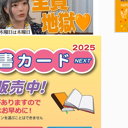
ンパスＢＣ
紀伊國屋書店 淑徳大学千葉第二
ＣＢＣ
ファミコンハウス 蘇我南町店
音丸書店
タワーレコード アリオモール蘇
我店
くまざわ書店 蘇我店○
ＴＳＵＴＡＹＡ 土気店
千葉大学生協 亥鼻ＳＢ部
千葉大学医学部 地下売店
千葉大学医学部 ３Ｆ売店
こどもの本の広場 会留府
エンターキング 鶴沢店
福田書店
政府刊行物サービスステーショ
ン 千葉店
ゲオ 千葉都町店
もっと詳しく