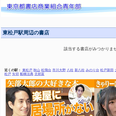
東松戸駅周辺の書店
該当する書店がみつかりま
近くの駅：
東松戸
秋山
松飛台
市川大野
八柱
新八柱
みのり台
松戸新田
松戸
矢切
船橋法典
北初富