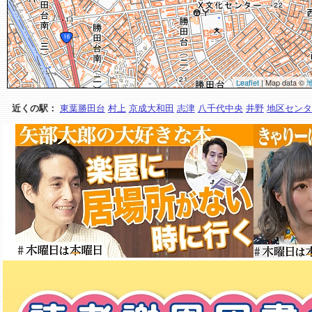
Leaflet
| Map data ©
近くの駅：
東葉勝田台
村上
京成大和田
志津
八千代中央
井野
地区センタ