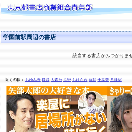
学園前駅周辺の書店
該当する書店がみつかりま
近くの駅：
おゆみ野
鎌取
大森台
浜野
ちはら台
蘇我
千葉寺
八幡宿