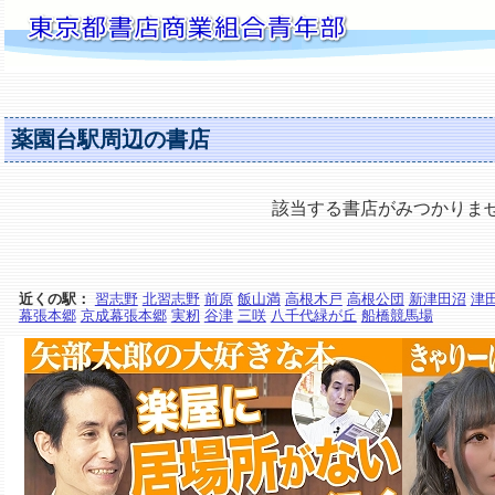
薬園台駅周辺の書店
該当する書店がみつかりま
近くの駅：
習志野
北習志野
前原
飯山満
高根木戸
高根公団
新津田沼
津
幕張本郷
京成幕張本郷
実籾
谷津
三咲
八千代緑が丘
船橋競馬場