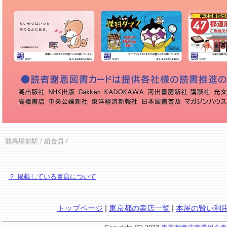
競馬場前駅
/ 組合員 /
？ 掲載している書店について
トップページ
|
東京都の書店一覧
|
本屋の賢い利