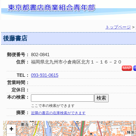
トップページ
>
後藤書店
郵便番号：
802-0841
住所：
福岡県北九州市小倉南区北方１－１６－２０
MAP
TEL：
093-931-0615
営業時間：
定休日：
本の検索：
ここで本の検索ができます
摘要：
近隣の書店の在庫検索ができます
+