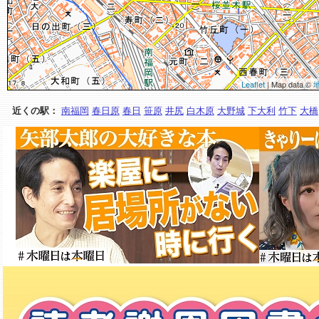
Leaflet
| Map data ©
近くの駅：
南福岡
春日原
春日
笹原
井尻
白木原
大野城
下大利
竹下
大橋