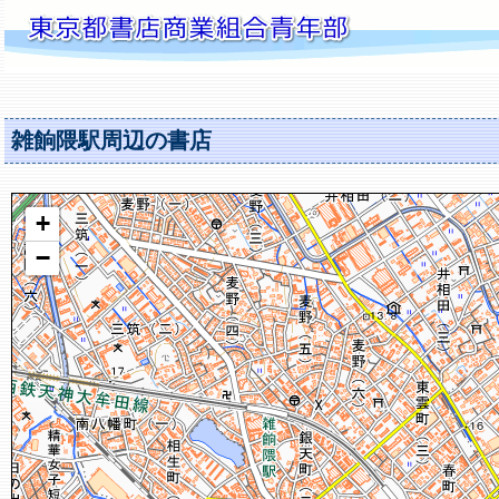
雑餉隈駅周辺の書店
+
−