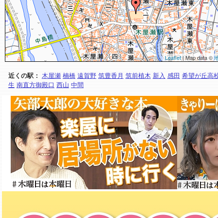
Leaflet
| Map data ©
近くの駅：
木屋瀬
楠橋
遠賀野
筑豊香月
筑前植木
新入
感田
希望が丘高
生
南直方御殿口
西山
中間