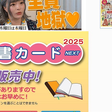
ＭＵＪＩ ＢＯＯＫＳ 広島店
廣文館 フジグラン広島店
ＪＵＭＰ ＳＨＯＰ 広島店
ｓｏｆａ ＨＩＲＯＳＨＩＭＡ
たかとう書店
ＣＬＣ ＢＯＯＫＳ 広島店
ヴィレッジヴァンガード 広島サ
ンモール店
Ｌｏｕｎｇｅ Ｂ ｂｏｏｋｓ
ＭＵＪＩ ＢＯＯＫＳ ゆめテラ
ス祇園店
流水書房 広島大手町店
アニメイト 広島店
メロンブックス 広島店
フタバ図書 ＴＳＵＴＡＹＡ 海
田店
紀伊國屋書店 ゆめタウン広島店○
フタバ図書 ツタヤ ＭＥＧＡ中
筋店
もっと詳しく