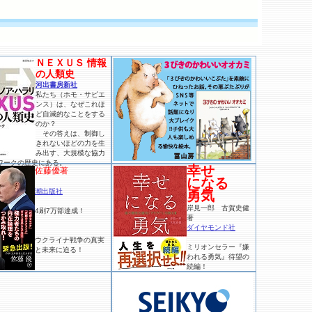
ＮＥＸＵＳ 情報
の人類史
河出書房新社
私たち（ホモ・サピエ
ンス）は、なぜこれほ
ど自滅的なことをする
のか？
その答えは、制御し
きれないほどの力を生
み出す、大規模な協力
ワークの歴史にある。
幸せ
佐藤優著
になる
潮出版社
勇気
岸見一郎 古賀史健
4刷7万部達成！
著
ダイヤモンド社
ウクライナ戦争の真実
ミリオンセラー『嫌
と未来に迫る！
われる勇気』待望の
続編！