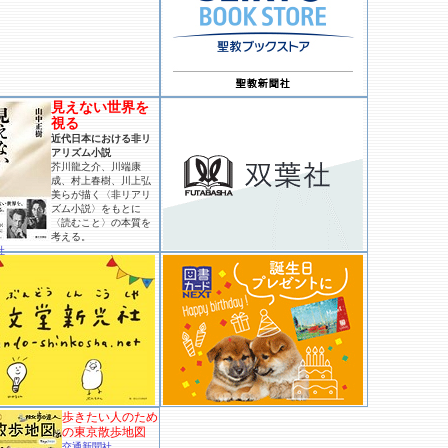
見えない世界を
視る
近代日本における非リ
アリズム小説
芥川龍之介、川端康
成、村上春樹、川上弘
美らが描く〈非リアリ
ズム小説〉をもとに
〈読むこと〉の本質を
考える。
社
歩きたい人のため
の東京散歩地図
交通新聞社