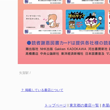
矢賀駅
/
？ 掲載している書店について
トップページ
|
東京都の書店一覧
|
本屋