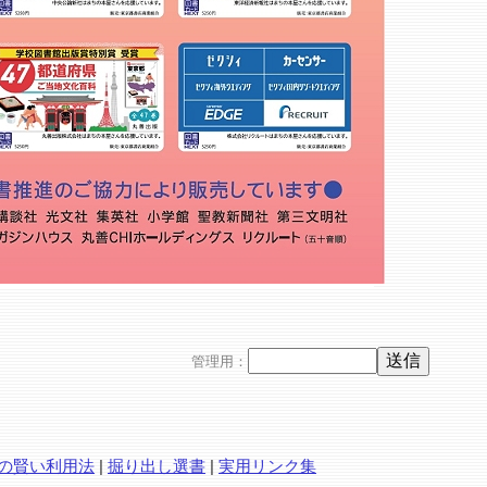
管理用：
の賢い利用法
|
掘り出し選書
|
実用リンク集