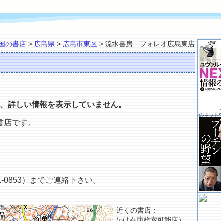
国の書店
>
広島県
>
広島市東区
> 流水書房 フォレオ広島東店
、詳しい情報を表示していません。
のネット
書店です。
-0853）までご連絡下さい。
近くの書店：
(○は在庫検索可能店）