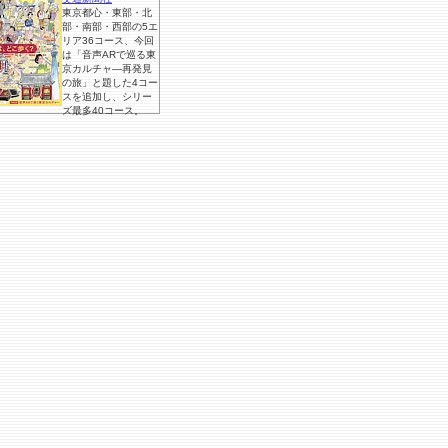
東京都心・東部・北
部・南部・西部の5エ
リア36コース、今回
は「音声ARで巡る東
京カルチャ―再発見
の旅」と題した4コー
スを追加し、シリー
ズ最多40コース。