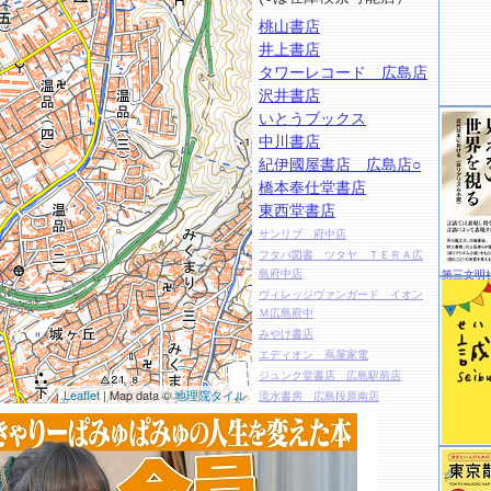
桃山書店
井上書店
タワーレコード 広島店
沢井書店
いとうブックス
中川書店
紀伊國屋書店 広島店○
橋本奉仕堂書店
東西堂書店
サンリブ 府中店
フタバ図書 ツタヤ ＴＥＲＡ広
島府中店
第三文明
ヴィレッジヴァンガード イオン
Ｍ広島府中
みやけ書店
エディオン 蔦屋家電
ジュンク堂書店 広島駅前店
Leaflet
| Map data ©
地理院タイル
流水書房 広島段原南店
緑風会売店
広島大学生協 ビオラショップ
広島聖文舎
ＭＡＲＵＺＥＮ 広島店