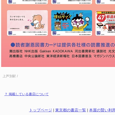
上芦別駅
/
？ 掲載している書店について
トップページ
|
東京都の書店一覧
|
本屋の賢い利