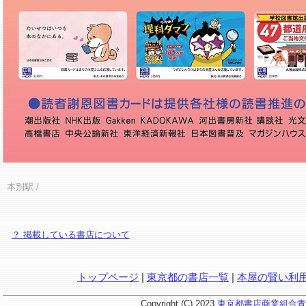
本別駅
/
？ 掲載している書店について
トップページ
|
東京都の書店一覧
|
本屋の賢い利
Copyright (C) 2023
東京都書店商業組合青