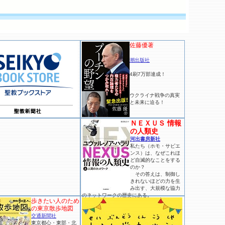
佐藤優著
潮出版社
4刷7万部達成！
ウクライナ戦争の真実
と未来に迫る！
ＮＥＸＵＳ 情報
の人類史
河出書房新社
私たち（ホモ・サピエ
ンス）は、なぜこれほ
ど自滅的なことをする
のか？
その答えは、制御し
きれないほどの力を生
み出す、大規模な協力
のネットワークの歴史にある。
歩きたい人のため
の東京散歩地図
交通新聞社
東京都心・東部・北