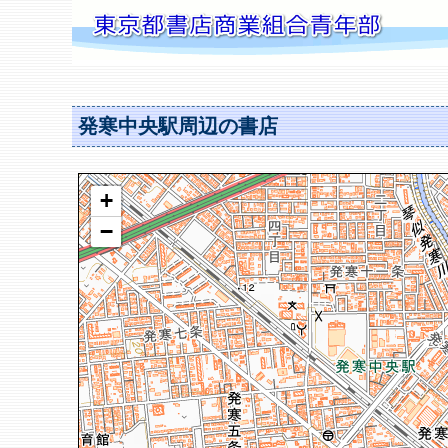
発寒中央駅周辺の書店
+
−