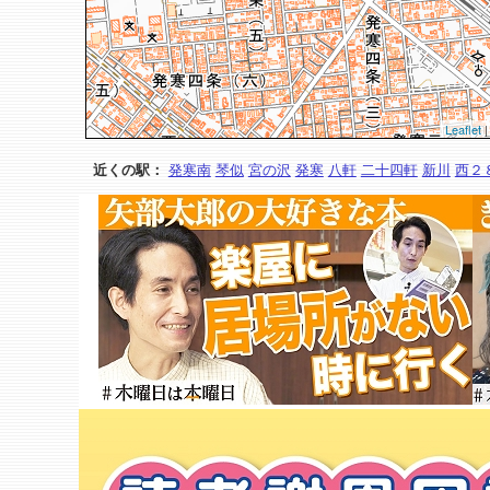
Leaflet
|
近くの駅：
発寒南
琴似
宮の沢
発寒
八軒
二十四軒
新川
西２