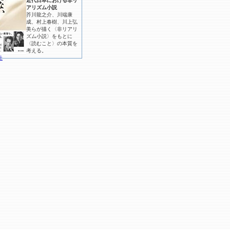
近代日本における非リ
アリズム小説
芥川龍之介、川端康
成、村上春樹、川上弘
美らが描く〈非リアリ
ズム小説〉をもとに
〈読むこと〉の本質を
考える。
社