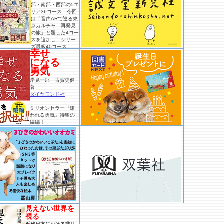
部・南部・西部の5エ
リア36コース、今回
は「音声ARで巡る東
京カルチャ―再発見
の旅」と題した4コー
スを追加し、シリー
ズ最多40コース。
幸せ
になる
勇気
岸見一郎 古賀史健
著
ダイヤモンド社
ミリオンセラー『嫌
われる勇気』待望の
続編！
見えない世界を
視る