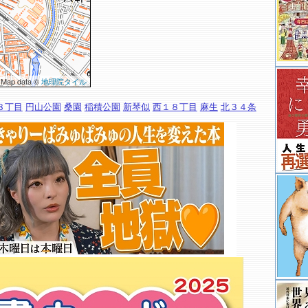
 Map data ©
地理院タイル
８丁目
円山公園
桑園
稲積公園
新琴似
西１８丁目
麻生
北３４条