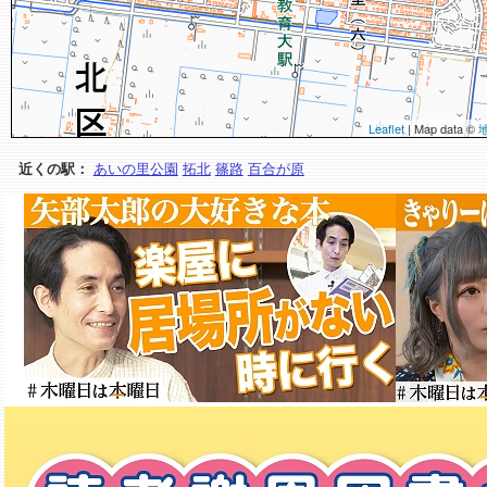
Leaflet
| Map data ©
近くの駅：
あいの里公園
拓北
篠路
百合が原