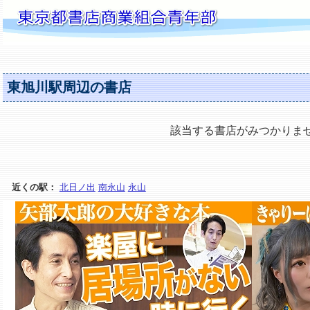
東旭川駅周辺の書店
該当する書店がみつかりま
近くの駅：
北日ノ出
南永山
永山