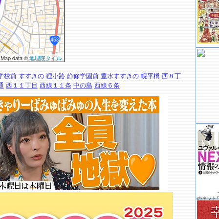
 Map data ©
地理院タイル
学校前
すすきの
狸小路
静修学園前
豊水すすきの
幌平橋
西８丁
通
西１１丁目
西線１１条
中の島
西線６条
のネット