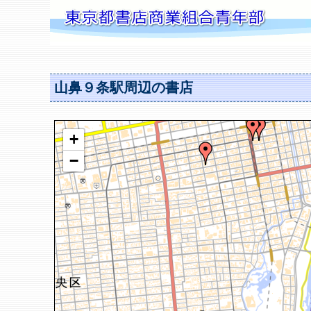
山鼻９条駅周辺の書店
+
−