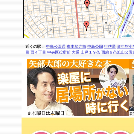
Leaflet
|
近くの駅：
中島公園通
東本願寺前
中島公園
行啓通
資生館小
目
西４丁目
中央区役所前
大通
山鼻１９条
西線９条旭山公園