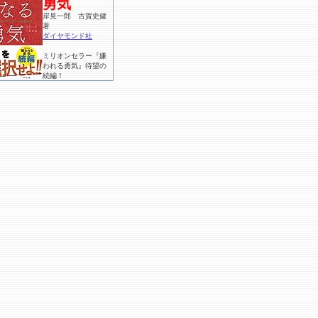
勇気
岸見一郎 古賀史健
著
ダイヤモンド社
ミリオンセラー『嫌
われる勇気』待望の
続編！