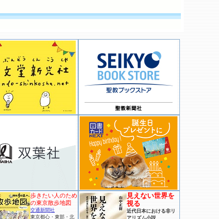
見えない世界を
歩きたい人のため
の東京散歩地図
視る
交通新聞社
近代日本における非リ
東京都心・東部・北
アリズム小説