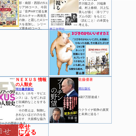
部・南部・西部の5エ
芥川龍之介、川端康
リア36コース、今回
成、村上春樹、川上弘
は「音声ARで巡る東
美らが描く〈非リアリ
京カルチャ―再発見
ズム小説〉をもとに
の旅」と題した4コー
〈読むこと〉の本質を
スを追加し、シリー
考える。
ズ最多40コース。
第三文明社
ＮＥＸＵＳ 情報
佐藤優著
の人類史
潮出版社
河出書房新社
私たち（ホモ・サピエ
4刷7万部達成！
ンス）は、なぜこれほ
ど自滅的なことをする
のか？
ウクライナ戦争の真実
その答えは、制御し
と未来に迫る！
きれないほどの力を生
み出す、大規模な協力
ワークの歴史にある。
幸せ
になる