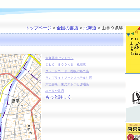
トップページ
>
全国の書店
>
北海道
> 山鼻９条駅
大丸藤井セントラル
ＣＬＣ ＢＯＯＫＳ 札幌店
タワーレコード 札幌パルコ店
ランプライトブックスホテル札幌
大垣書店 東光ストア行啓通店
みどりや書店
もっと詳しく