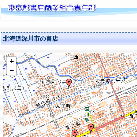
北海道深川市の書店
+
−