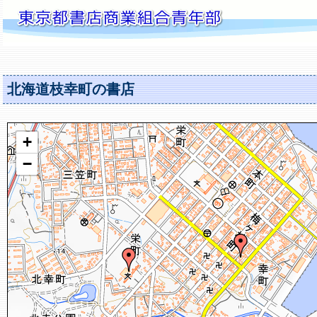
北海道枝幸町の書店
+
−