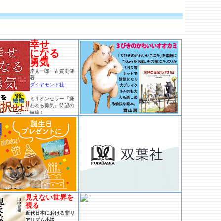
幸せ
になる
勇気
岸見一郎 古賀史健
著
ダイヤモンド社
ミリオンセラー『嫌
われる勇気』待望の
続編！
見えない世界を
視る
近代日本における非リ
アリズム小説