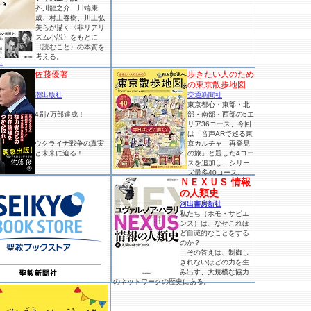
芥川龍之介、川端康
成、村上春樹、川上弘
美らが描く〈非リアリ
ズム小説〉をもとに
〈読むこと〉の本質を
考える。
社
佐藤優著
歩きたい人のため
の東京散歩地図
潮出版社
交通新聞社
東京都心・東部・北
4刷7万部達成！
部・南部・西部の5エ
リア36コース、今回
は「音声ARで巡る東
ウクライナ戦争の真実
京カルチャ―再発見
と未来に迫る！
の旅」と題した4コー
スを追加し、シリー
ズ最多40コース。
ＮＥＸＵＳ 情報
の人類史
河出書房新社
私たち（ホモ・サピエ
ンス）は、なぜこれほ
ど自滅的なことをする
のか？
その答えは、制御し
きれないほどの力を生
み出す、大規模な協力
のネットワークの歴史にある。