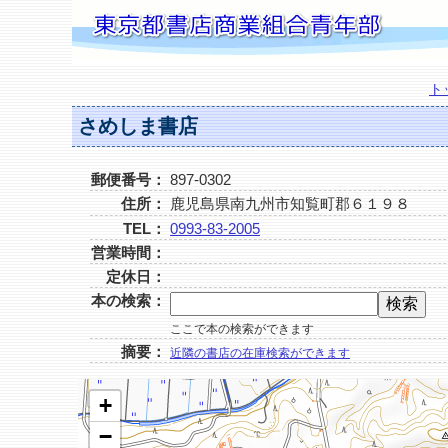
ト
さめしま書店
郵便番号：
897-0302
住所：
鹿児島県南九州市知覧町郡６１９８
TEL：
0993-83-2005
営業時間：
定休日：
本の検索：
ここで本の検索ができます
摘要：
近隣の書店の在庫検索ができます
+
−