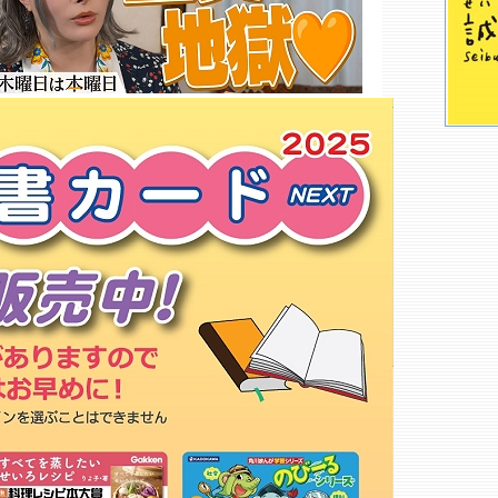
ＴＳＵＴＡＹＡ 田上店○
金海堂 志学館大学ブックセンタ
ー
鹿児島大学生協 教育店
鹿児島県職員生活協同組合
鹿児島大学生協 スタディサポー
ト
政府刊行物サービスステーショ
ン 鹿児島店
ＴＳＵＴＡＹＡ 指宿店○
ちえの木の実 鹿児島店
タワーレコード アミュプラザ鹿
児島店
紀伊國屋書店 鹿児島店○
鹿児島キリスト教センター
ＴＳＵＴＡＹＡ 城西店
ヴィレッジヴァンガード センテ
ラス天文館
アニメイト 鹿児島店
もっと詳しく