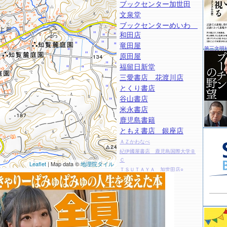
ブックセンター加世田
文泉堂
ブックセンターめいわ
和田店
竜田屋
第三文明
原田屋
福留日新堂
三愛書店 花渡川店
とくり書店
谷山書店
米永書店
鹿児島書籍
ともえ書店 銀座店
ＡＺかわなべ
紀伊國屋書店 鹿児島国際大学Ｂ
Ｃ
Leaflet
| Map data ©
地理院タイル
ＴＳＵＴＡＹＡ 加世田店○
未来屋書店 鹿児島店
ヴィレッジヴァンガード イオン
鹿児島
ブックセンターめいわ 中山店
鹿児島大学生協 桜ヶ丘店書籍部
ブックスミスミ オプシア店○