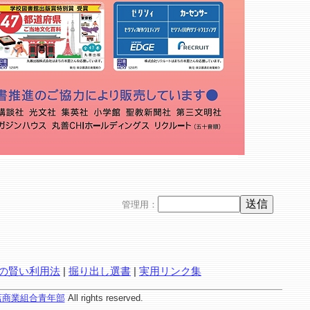
管理用：
の賢い利用法
|
掘り出し選書
|
実用リンク集
店商業組合青年部
All rights reserved.