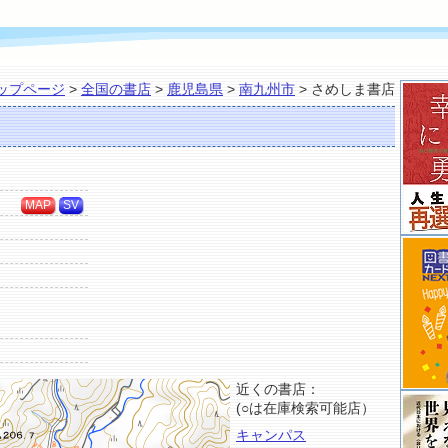
ップページ
>
全国の書店
>
鹿児島県
>
南九州市
> さめしま書店
MAP
SV
近くの書店：
(○は在庫検索可能店）
キャンパス