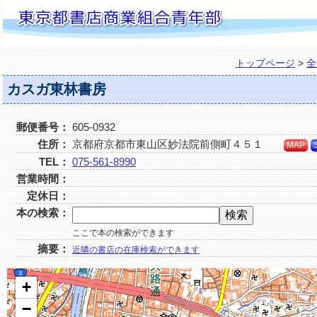
トップページ
>
全
カスガ東林書房
郵便番号：
605-0932
住所：
京都府京都市東山区妙法院前側町４５１
MAP
TEL：
075-561-8990
営業時間：
定休日：
本の検索：
ここで本の検索ができます
摘要：
近隣の書店の在庫検索ができます
+
−