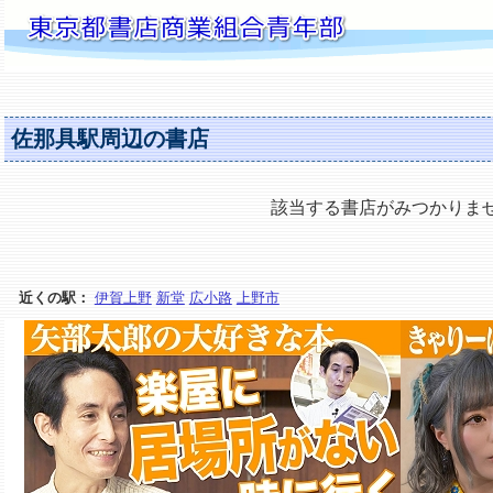
佐那具駅周辺の書店
該当する書店がみつかりま
近くの駅：
伊賀上野
新堂
広小路
上野市