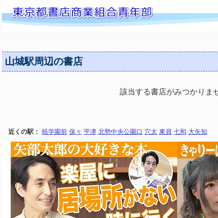
山城駅周辺の書店
該当する書店がみつかりま
近くの駅：
暁学園前
保々
平津
北勢中央公園口
穴太
東員
七和
大矢知