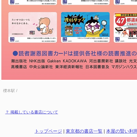
櫟本駅
/
？ 掲載している書店について
トップページ
|
東京都の書店一覧
|
本屋の賢い利