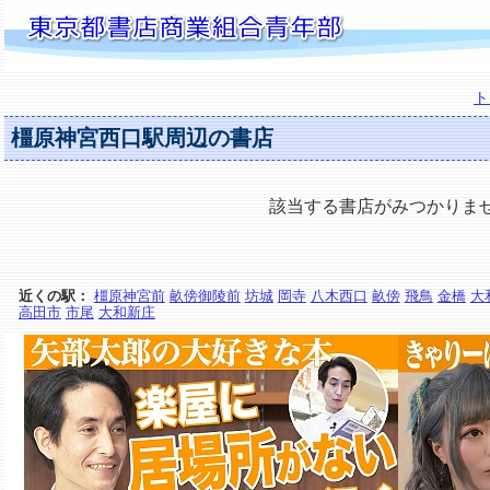
ト
橿原神宮西口駅周辺の書店
該当する書店がみつかりま
近くの駅：
橿原神宮前
畝傍御陵前
坊城
岡寺
八木西口
畝傍
飛鳥
金橋
大
高田市
市尾
大和新庄