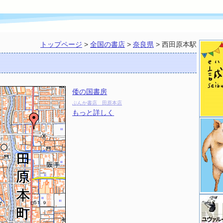
トップページ
>
全国の書店
>
奈良県
> 西田原本駅
倭の国書房
ぶんか書店 田原本店
もっと詳しく