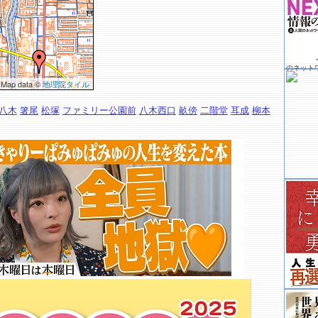
のネット
 Map data ©
地理院タイル
八木
箸尾
松塚
ファミリー公園前
八木西口
畝傍
二階堂
耳成
柳本