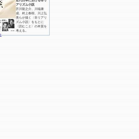
近代日本における非リ
アリズム小説
芥川龍之介、川端康
成、村上春樹、川上弘
美らが描く〈非リアリ
ズム小説〉をもとに
〈読むこと〉の本質を
考える。
社