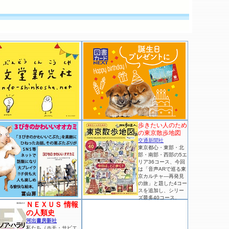
歩きたい人のため
の東京散歩地図
交通新聞社
東京都心・東部・北
部・南部・西部の5エ
リア36コース、今回
は「音声ARで巡る東
京カルチャ―再発見
の旅」と題した4コー
スを追加し、シリー
ズ最多40コース。
ＮＥＸＵＳ 情報
の人類史
河出書房新社
私たち（ホモ・サピエ