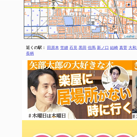
Leaflet
|
近くの駅：
田原本
笠縫
石見
黒田
但馬
新ノ口
結崎
真菅
大和
長柄