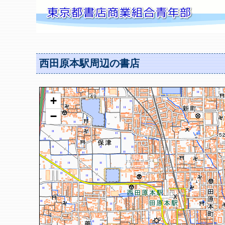
西田原本駅周辺の書店
+
−