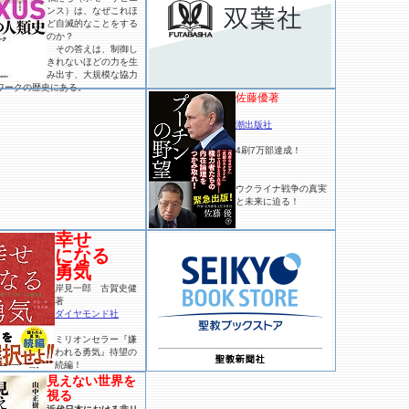
ンス）は、なぜこれほ
ど自滅的なことをする
のか？
その答えは、制御し
きれないほどの力を生
み出す、大規模な協力
ワークの歴史にある。
佐藤優著
潮出版社
4刷7万部達成！
ウクライナ戦争の真実
と未来に迫る！
幸せ
になる
勇気
岸見一郎 古賀史健
著
ダイヤモンド社
ミリオンセラー『嫌
われる勇気』待望の
続編！
見えない世界を
視る