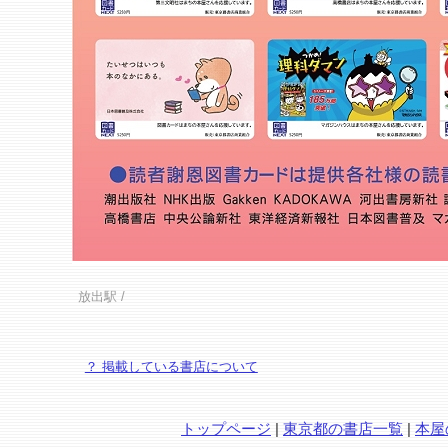
放出駅
/
？ 掲載している書店について
トップページ
|
東京都の書店一覧
|
本屋