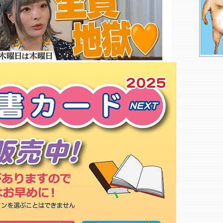
ヒバリヤ書店 本店
未来屋書店 小阪店○
ブックス コワカ 茨田店
丸善 キャンパスショップ大阪商
業大学売店
大阪樟蔭女子大学生協 小阪購買
店
大和書店
栗林書房
アベ書店
ＳＨＯＰ城見店
鴻池書房
大友文庫
紀伊國屋書店 京橋店○
村浜売店
なにたに書店
ブックスキヨスク 森ノ宮店○
もっと詳しく