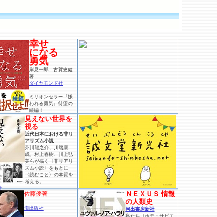
幸せ
になる
勇気
岸見一郎 古賀史健
著
ダイヤモンド社
ミリオンセラー『嫌
われる勇気』待望の
続編！
見えない世界を
視る
近代日本における非リ
アリズム小説
芥川龍之介、川端康
成、村上春樹、川上弘
美らが描く〈非リアリ
ズム小説〉をもとに
〈読むこと〉の本質を
考える。
社
ＮＥＸＵＳ 情報
佐藤優著
の人類史
潮出版社
河出書房新社
私たち（ホモ・サピエ