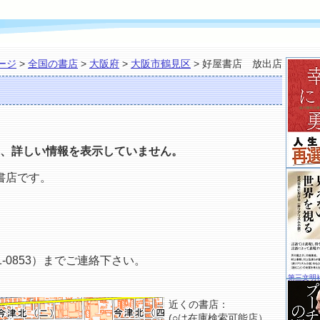
ージ
>
全国の書店
>
大阪府
>
大阪市鶴見区
> 好屋書店 放出店
、詳しい情報を表示していません。
書店です。
-0853）までご連絡下さい。
第三文明
近くの書店：
(○は在庫検索可能店）