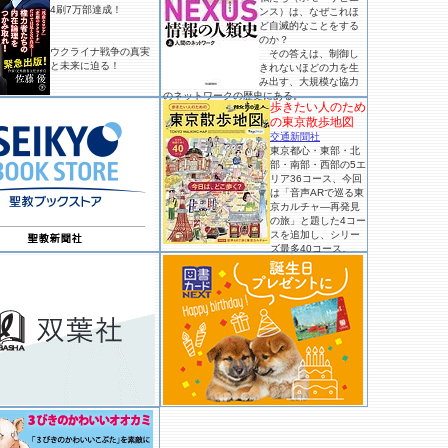
4刷7万部達成！
ンス）は、なぜこれほ
ど自滅的なことをする
のか？
ウクライナ戦争の真実
その答えは、制御し
と未来に迫る！
きれないほどの力を生
み出す、大規模な協力
のネットワークの歴史にある。
歩きたい人のため
の東京散歩地図
交通新聞社
東京都心・東部・北
部・南部・西部の5エ
リア36コース、今回
は「音声ARで巡る東
京カルチャ―再発見
の旅」と題した4コー
スを追加し、シリー
ズ最多40コース。