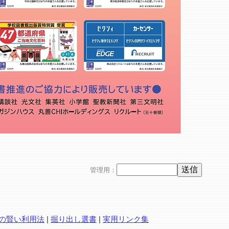
管理用：
の賢い利用法
|
掘り出し選書
|
実用リンク集