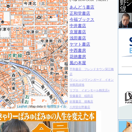
あんどう書店
正和堂書店
今福ブックス
中井書店
京屋書店
浅田書店
ヤマト書店
中西書房
花徳書房
風の本屋
平和書店 フレンドタウン深江橋
店
ヴィレッジヴァンガード イオン
Ｍ鶴見緑地
リブロ イオンモール鶴見店○
安藤書店 稲田店
好屋書店 徳庵店
Leaflet
| Map data ©
地理院タイル
八州堂出野書店
西坂書店 鴫野店
アニメイト 布施店
コミックランド ヒバリヤ
ヒバリヤ書店 たまりや店