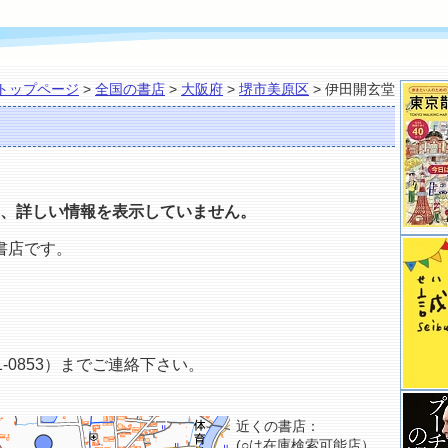
トップページ
>
全国の書店
>
大阪府
>
堺市美原区
> 伊田開玄堂
、詳しい情報を表示していません。
書店です。
-0853）までご連絡下さい。
近くの書店：
(○は在庫検索可能店）