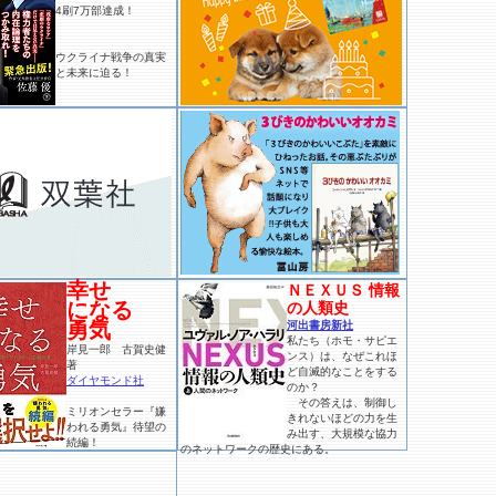
4刷7万部達成！
ウクライナ戦争の真実
と未来に迫る！
幸せ
ＮＥＸＵＳ 情報
になる
の人類史
勇気
河出書房新社
私たち（ホモ・サピエ
岸見一郎 古賀史健
ンス）は、なぜこれほ
著
ど自滅的なことをする
ダイヤモンド社
のか？
その答えは、制御し
ミリオンセラー『嫌
きれないほどの力を生
われる勇気』待望の
み出す、大規模な協力
続編！
のネットワークの歴史にある。