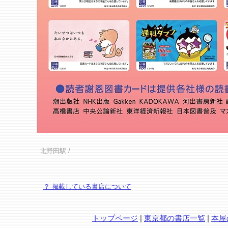
北野田駅
/
？ 掲載している書店について
トップページ
|
東京都の書店一覧
|
本屋