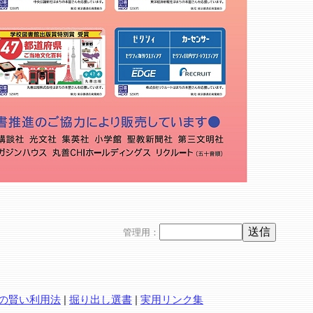
管理用：
の賢い利用法
|
掘り出し選書
|
実用リンク集