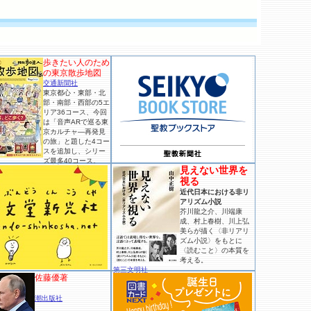
歩きたい人のため
の東京散歩地図
交通新聞社
東京都心・東部・北
部・南部・西部の5エ
リア36コース、今回
は「音声ARで巡る東
京カルチャ―再発見
の旅」と題した4コー
スを追加し、シリー
ズ最多40コース。
見えない世界を
視る
近代日本における非リ
アリズム小説
芥川龍之介、川端康
成、村上春樹、川上弘
美らが描く〈非リアリ
ズム小説〉をもとに
〈読むこと〉の本質を
考える。
第三文明社
佐藤優著
潮出版社