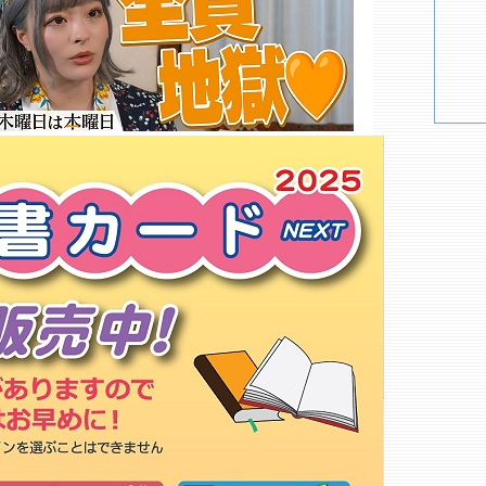
中村興文堂書店 金剛店
古本市場 松原店
パルネット 文洋堂店
ＴＳＵＴＡＹＡ 府大前店
吉川書店
西辻書店
石原書店
ＷＡＹ書店 フレスポしんかな店○
ブックスドラゴン
大阪公立大学生協 なかもず店
中もず書房
アバンティブックセンター 藤井
寺店
阪南大生協 キャンパスコンビニ
輪
ＷＡＹ書店 ＴＳＵＴＡＹＡ富田
林店○
マザーブックス
難波屋書店 土師店
もっと詳しく