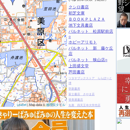
クシロ書店
初芝文庫
ＢＯＯＫＰＬＡＺＡ
池下文具書店
パルネット 松原駅前店
○
ホビーアリモト
パルネット 新 藤ケ丘
店
パルネット 狭山店○
上田盛文堂
芦田書店
ツタヤブックストア ららぽーと
堺
学新書房
富士書店 さやま店
登美屋書店
Leaflet
| Map data ©
地理院タイル
丸善 四天王寺大学売店
絵本の店 もらん
神陵文庫 大阪府立看護大学店
喜久屋書店 富田林店
しらさぎ朝日書房