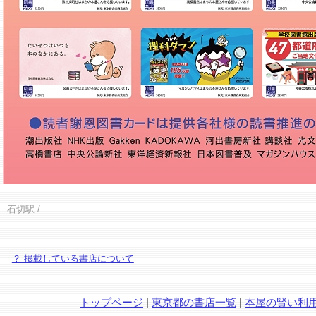
石切駅
/
？ 掲載している書店について
トップページ
|
東京都の書店一覧
|
本屋の賢い利