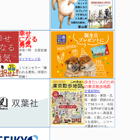
幸せ
になる
勇気
岸見一郎 古賀史健
著
ダイヤモンド社
ミリオンセラー『嫌
われる勇気』待望の
続編！
歩きたい人のため
の東京散歩地図
交通新聞社
東京都心・東部・北
部・南部・西部の5エ
リア36コース、今回
は「音声ARで巡る東
京カルチャ―再発見
の旅」と題した4コー
スを追加し、シリー
ズ最多40コース。