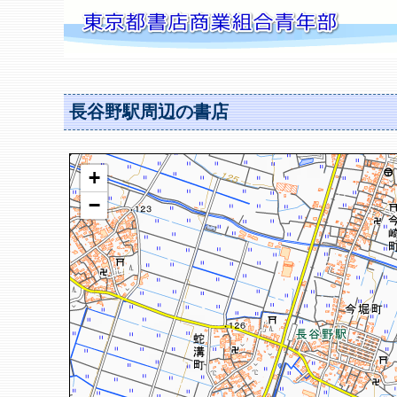
長谷野駅周辺の書店
+
−