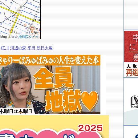
 Map data ©
地理院タイル
桜川
河辺の森
平田
朝日大塚