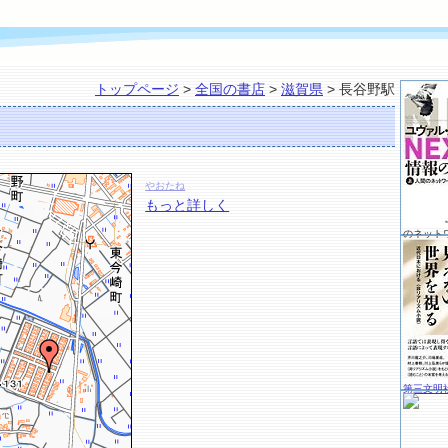
トップページ
>
全国の書店
>
滋賀県
> 長谷野駅
やおたね
もっと詳しく
のネット
第三文明