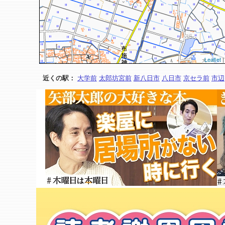
Leaflet
|
近くの駅：
大学前
太郎坊宮前
新八日市
八日市
京セラ前
市辺