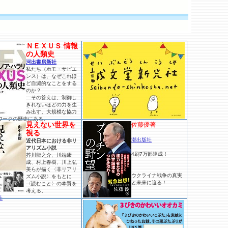
ＮＥＸＵＳ 情報
の人類史
河出書房新社
私たち（ホモ・サピエ
ンス）は、なぜこれほ
ど自滅的なことをする
のか？
その答えは、制御し
きれないほどの力を生
み出す、大規模な協力
ワークの歴史にある。
見えない世界を
佐藤優著
視る
潮出版社
近代日本における非リ
アリズム小説
4刷7万部達成！
芥川龍之介、川端康
成、村上春樹、川上弘
美らが描く〈非リアリ
ウクライナ戦争の真実
ズム小説〉をもとに
と未来に迫る！
〈読むこと〉の本質を
考える。
社