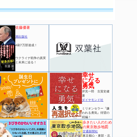
佐藤優著
潮出版社
4刷7万部達成！
ウクライナ戦争の真実
と未来に迫る！
幸せ
になる
勇気
岸見一郎 古賀史健
著
ダイヤモンド社
ミリオンセラー『嫌
われる勇気』待望の
続編！
歩きたい人のため
の東京散歩地図
交通新聞社
東京都心・東部・北