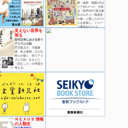
部・南部・西部の5エ
リア36コース、今回
は「音声ARで巡る東
京カルチャ―再発見
の旅」と題した4コー
スを追加し、シリー
ズ最多40コース。
見えない世界を
視る
近代日本における非リ
アリズム小説
芥川龍之介、川端康
成、村上春樹、川上弘
美らが描く〈非リアリ
ズム小説〉をもとに
〈読むこと〉の本質を
考える。
社
ＮＥＸＵＳ 情報
の人類史