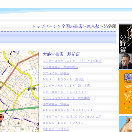
トップページ
>
全国の書店
>
東京都
> 渋谷駅
大盛堂書店 駅前店
ワンピース麦わらストア ＨＡＲＡＪＵＫＵ
紀伊國屋書店 西武渋谷店
アニメイト 渋谷店
ＭＵＪＩ ＢＯＯＫＳ 渋谷店
ワンピース麦わらストア 渋谷本店
ＳＨＩＢＵＹＡ ＴＳＵＴＡＹＡ
ヴィレッジヴァンガード 渋谷本店
啓文堂書店 渋谷店
ＨＭＶ＆ＢＯＯＫＳ ＳＨＩＢＵＹＡ
ＴＳＵＴＡＹＡ 渋谷スクランブルスクエア
ＢＯＯＫ ＬＡＢ ＴＯＫＹＯ
小川書店 実践売店