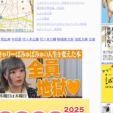
ツタヤブックストア 渋谷サクラステージ
國学院大學生協 渋谷店
ちえの木の実
シブヤ西武
＠ＣＯＳＭＥＳＴＯＲＥマルイシティ渋谷店
 Map data ©
地理院タイル
キデイランド 原宿店
Ｂｏｏｋ＋ＮＨＫ店
恵比寿
中目黒
代々木公園
代々木八幡
駒場東大前
池尻大橋
北参
ベースヤードトーキョー
ｎｉｋｏ ａｎｄ．．．ＴＯＫＹＯ
原宿ゲーマーズ
東京インターカレッジコープ
ミズクレヨンハウス
第三文明
クレヨンハウス
ＳＰＢＳ
ＡＧＵ Ｂｏｏｋ Ｃａｆｅ
渋谷教育学園渋谷中学高等学校
青山ブックセンター 本店
ブリッサ・リブレリア
ＨＭＶ ｒｅｃｏｒｄ ｓｈｏｐ 渋谷
天狼院書店「天狼院カフェＳＨＩＢＵＹＡ」
タワーレコード 渋谷店