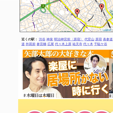
Leaflet
|
近くの駅：
渋谷
神泉
明治神宮前〈原宿〉
代官山
原宿
表参道
道
外苑前
参宮橋
広尾
代々木上原
祐天寺
代々木
千駄ケ谷