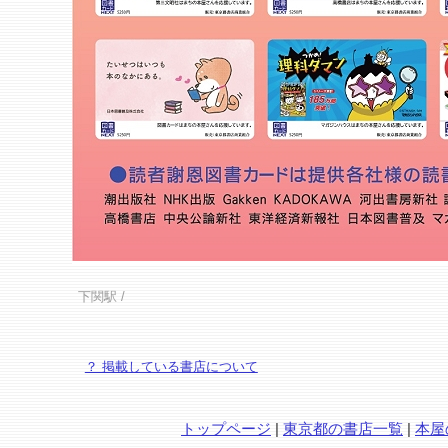
下関駅
/
？ 掲載している書店について
トップページ
|
東京都の書店一覧
|
本屋