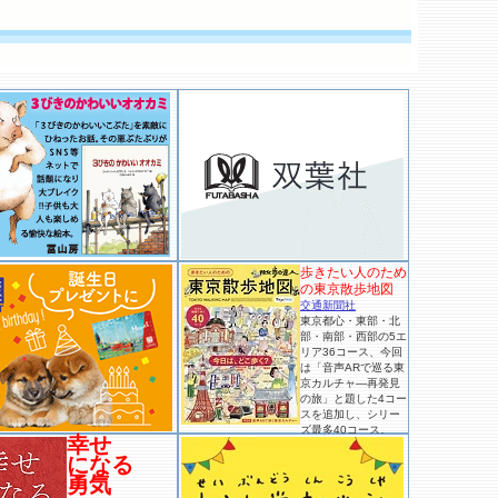
歩きたい人のため
の東京散歩地図
交通新聞社
東京都心・東部・北
部・南部・西部の5エ
リア36コース、今回
は「音声ARで巡る東
京カルチャ―再発見
の旅」と題した4コー
スを追加し、シリー
ズ最多40コース。
幸せ
になる
勇気