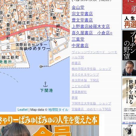
金山堂
宗文堂書店
豊文堂書店
上野書店綾羅木支店
喜久屋書店 小倉店○
三葉堂
中尾書店
ヴィレッジヴァンガード シーモ
ール下関
梓書店
梅光学院大学生協 ショップ
ＢＯＯＫＳサンリブ
幸太郎本舗 下関店
こどもの広場
青葉教材社
夢屋
下関市立大学生協 ショップ
Leaflet
| Map data ©
地理院タイル
宮脇書店 ゆめモール下関店
はやし書店
宮脇書店 ゆめシティ店
第三文明
ヴィレッジヴァンガード ゆめシ
ティ店