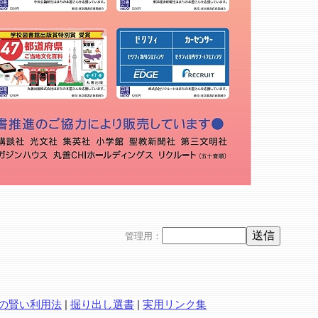
管理用：
の賢い利用法
|
掘り出し選書
|
実用リンク集