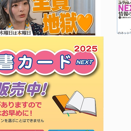
明屋書店 ＭＥＧＡ新下関店
ブックセンタークエスト 門司大
里店
北九州キリスト教ブックセンター
メロンブックス 小倉店
ゲーマーズ 小倉店
のネット
アニメイト 小倉店
くまざわ書店 小倉店○
こととや アミュプラザ小倉
ヴィレッジヴァンガード 小倉駅
前店
丸善 リバーウォーク北九州店
ブックセンタークエスト 小倉本
店
好文堂書店
井上書店 小倉店
サンシズカ 長府店
ブックスノックオン
もっと詳しく