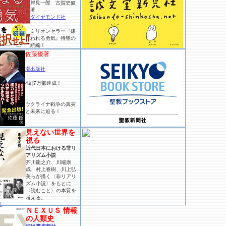
岸見一郎 古賀史健
著
ダイヤモンド社
ミリオンセラー『嫌
われる勇気』待望の
続編！
佐藤優著
潮出版社
4刷7万部達成！
ウクライナ戦争の真実
と未来に迫る！
見えない世界を
視る
近代日本における非リ
アリズム小説
芥川龍之介、川端康
成、村上春樹、川上弘
美らが描く〈非リアリ
ズム小説〉をもとに
〈読むこと〉の本質を
考える。
社
ＮＥＸＵＳ 情報
の人類史