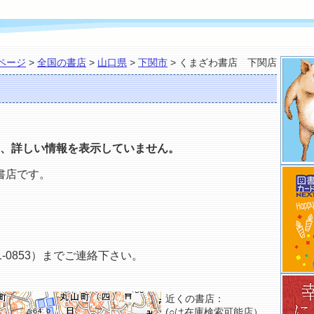
ページ
>
全国の書店
>
山口県
>
下関市
> くまざわ書店 下関店
、詳しい情報を表示していません。
書店です。
-0853）までご連絡下さい。
近くの書店：
(○は在庫検索可能店）