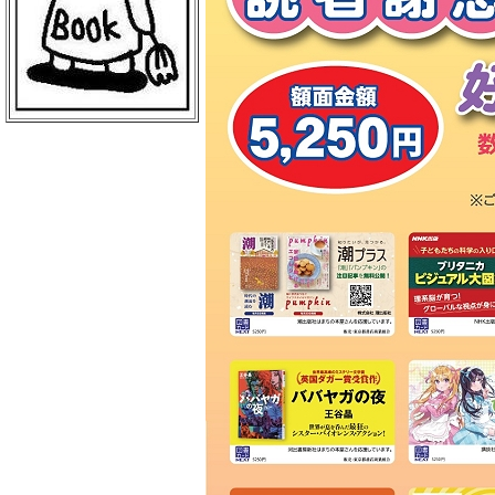
イリス書店
藤子・Ｆ・不二雄ミュージアムショ
ップ
専大書房
野崎書店
丸善ブックセンター 明治大学生田
店
紀伊國屋書店 専修大学ブックセン
ター
有隣堂 新百合ヶ丘エルミロード店
くまざわ書店 さぎ沼店
流水書房 東名川崎店
ショップインアスカ川崎
宮崎台書店
スーパーブックス 住吉書房 宮崎
台駅前店
紀伊國屋書店 聖マリアンナ医科大
学ＢＣ
ヨドバシカメラ マルチメディア横
浜店
アニメイト 横浜ビブレ
タワーレコード 横浜ビブレ店
買取販売市場 ムーラン横浜西口店
有隣堂 横浜駅西口店
ラムタラ 横浜駅前店
ソフマップ 横浜ビブレ店
有隣堂 横浜駅西口店
有隣堂 横浜駅西口店
有隣堂 ルミネ横浜店
ブックエキスプレス 横浜南口店