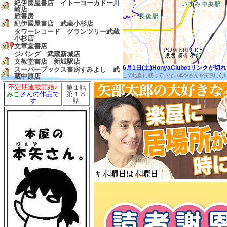
紀伊國屋書店 イトーヨーカドー川
崎店
雁書房
紀伊國屋書店 武蔵小杉店
タワーレコード グランツリー武蔵
小杉店
文章堂書店
ジパング 武蔵新城店
文教堂書店 新城駅店
6月1日(土)HonyaClubのリンク
スーパーブックス書房すみよし 武
蔵中原店
この地図に載っていない本やさんや実際にな
ＮＥＴ２１中原ＢＬ武蔵小杉店
不定期連載開始♪
第１話
有隣堂 武蔵小杉東急スクエア店
第１８
みこ
さんの作品で
話
こととや ラゾーナ川崎プラザ
す
アニメイト 川崎店
北野書店 本店
広尾書店
メディアパーク 幸店
みかどや書店
丸善 ラゾーナ川崎店
ＨＭＶラゾーナ川崎
文教堂書店 溝ノ口駅前店
文教堂書店 溝ノ口本店
洗足学園購買店
ブックプラザ・タニ
フレンズ 稲田堤店
啓文堂書店 稲田堤店
ブックポート２０３ 中野島店
スーパーブックス 住吉書房 登戸
店