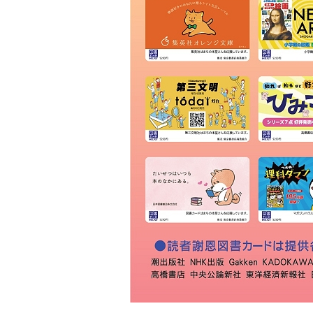
ＴＳＵＴＡＹＡ 横浜みなとみらい
店
ポケモンセンター横浜
丸善 横浜みなとみらい店
くまざわ書店 マークイズみなとみ
らい店
トシダ書店
文学館書店
第七有隣堂
ＪＵＭＰ ＳＨＯＰ 横浜店
くまざわ書店 ランドマーク店
紀伊國屋書店 横浜店
ボークス 横浜ショールーム
神奈川大学生協 みなとみらい購買
部
ＢＯＯＫＳえみたす 大口店
ビクター横浜店
河合書店
銀正堂
神奈川大学生協 書籍店
白楽六角橋書店
金港堂
ミヤコヤ書店
ライフセンター横浜書店
辰巳法律研究所 横浜本校
孫悟空
有隣堂 トレッサ横浜店
Ｌ－Ｂｒｅａｔｈ トレッサ横浜店