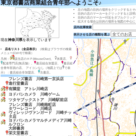
東京都書店商業組合青年部へようこそ♪
左の地図の目的の場所をクリックするとそ
目的の店のマーカーをクリックすると説明
目的の店のマーカー付近をダブルクリック
拡大する場合は目的の場所を地図の中心に
店内在庫検索
表示させる店の種類を選ぶ
現在
神奈川県
を表示しています
店名リスト（全店表示）
（検索はブラウザの検索
メニュー(Ctrl+f)で検索）
凡例：
該当店のＨＰ(MouseOver)、
休業店、
配達専門店(無店舗）、
書店組合加盟店、
書店組
合青年部員の店、 アイコンなし（地図上では
で表
示）：書店組合非加盟店、
古書店。
フレンズ書店 川崎第一京浜店
進行堂書店
有隣堂 アトレ川崎店
ヨドバシカメラ 川崎ゲーム
ツタヤブックストア 川崎駅前店
フレンズ書店 川崎南町店
タワーレコード 川崎店
ヴィレッジヴァンガード 川崎チッ
タ店
ヨドバシカメラマルチメディア川崎
ルフロン
大師書房
栄文堂書店