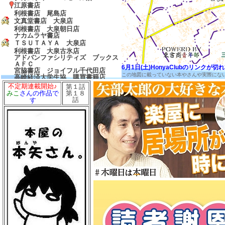
江原書店
利根書店 尾島店
文真堂書店 大泉店
利根書店 大泉朝日店
ナカムラヤ書店
ＴＳＵＴＡＹＡ 大泉店
利根書店 大泉古氷店
アドバンファシリティズ ブックス
ＡＦＣ
6月1日(土)HonyaClubのリンク
宮脇書店 ジョイフル千代田店
この地図に載っていない本やさんや実際にな
高崎経済大学生協 購買書籍店
イシザワ書店
不定期連載開始♪
第１話
青山書店
第１８
みこ
さんの作品で
三省堂
話
す
天華堂書店
文開堂
廣川書店
メロンブックス 高崎店
くまざわ書店 高崎店
タワーレコード 高崎オーパ店
文真堂書店 上中居店
ヴィシーズ 高崎店
本の家
城南堂書店
文真堂書店ゲオ 倉賀野店
関口商店
吉田書店
柴田商店
山田書店
木田書店