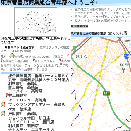
東京都書店商業組合青年部へようこそ♪
左の地図の目的の場所をクリックするとそ
目的の店のマーカーをクリックすると説明
目的の店のマーカー付近をダブルクリック
拡大する場合は目的の場所を地図の中心に
店内在庫検索
表示させる店の種類を選ぶ
現在
埼玉県の地図と群馬県、埼玉県
を表示し
ています
店名リスト（全店表示）
（検索はブラウザの検索
メニュー(Ctrl+f)で検索）
凡例：
該当店のＨＰ(MouseOver)、
休業店、
配達専門店(無店舗）、
書店組合加盟店、
書店組
合青年部員の店、 アイコンなし（地図上では
で表
示）：書店組合非加盟店、
古書店。
紀伊國屋書店 群馬パース大学ＢＣ
丸善 高崎健康福祉大学１０号館店
利根書店 高崎店
富士書店 高崎店
アニメイト 高崎店
井上錦精堂
ＷＩＬＤ－１ 高崎店
ブックマンズアカデミー 高崎店
ゲオ 飯塚店
戸田書店 高崎店
ジョイフル本田 新田店
ＪＯＹＦＵＬ－２ 新田店
利根書店 新田店
ナカムラヤ ニコモール店