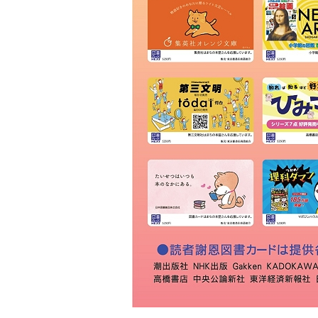
ベイシア 前橋おおごモール店
原澤書店
紀伊國屋書店 前橋店
前橋工科大学生協 購買書籍部
須藤書店
ＴＳＵＴＡＹＡ 箱田店
利根書店 前橋石倉店
大黒屋書店 新前橋店
ブックマンズアカデミー 前橋店
群馬大学生協 荒牧店購買書籍部
群馬大学生協 昭和店購買書籍部
鹿沼書店
蔦屋書店 伊勢崎茂呂店
三光堂書店
蔦屋書店 いせさきガーデンズ店
ＷＩＬＤ－１ 伊勢崎店
ベイシア 西部モール店
かしまブック
ゲオ 連取店
流水書房 トライアル伊勢崎中央店
書肆 いいだや
ブックスタグチ
ゲオ 伊勢崎南店
慶文堂書店
宝書店
ゲオ 太田宝町店
ナカムラヤ
喜久屋書店 太田店
ＨＭＶイオンモール太田
アニメイト イオンモール太田