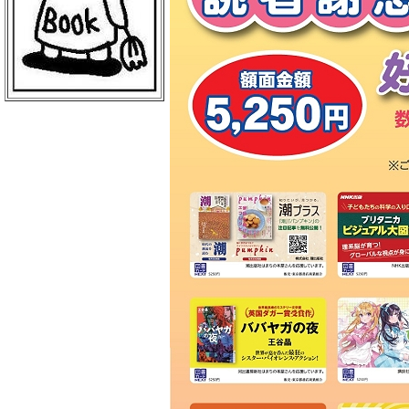
戸田書店 富岡店
ＷｏｎｄｅｒＧＯＯ 富岡店
文真堂書店 一の宮店
妙義書房
ブックスながしま
蝶屋分店
みなとや書店
戸田書店 榛名店
ベイシア 榛名店
未来屋書店 高崎店
ヴィレッジヴァンガードイオンモー
ル高崎店
ＨＭＶイオンモール高崎
文真堂書店タイムクリップ 群馬町
店
南雲書店
丸善 ジョイホンパーク吉岡店
蔦屋書店 前橋吉岡店
ゲオ 片貝店
千野書店
煥乎堂
ツタヤブックストア アクエル前橋
廣川書店
文真堂書店 小出店
フレッセイ 荒牧店
ＴＳＵＴＡＹＡ 前橋荒牧店
ベイシア 前橋ふじみモール店
タムラ
文真堂書店ゲオ 大胡店