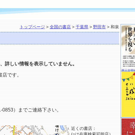
トップページ
>
全国の書店
>
千葉県
>
野田市
> 和泉
、詳しい情報を表示していません。
第三文明
書店です。
-0853）までご連絡下さい。
近くの書店：
(○は在庫検索可能店）