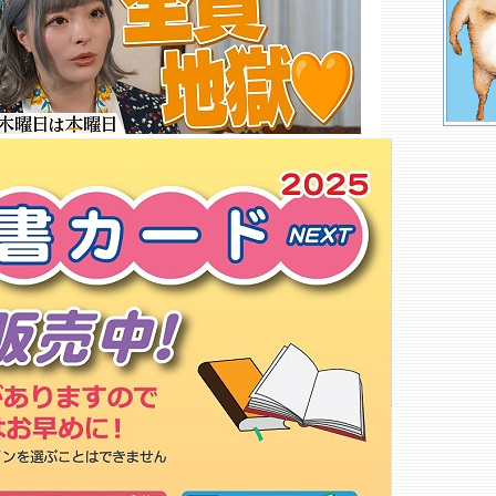
埼玉若葉書店
越後屋 柏店
ＪＯＹＦＵＬ－２ 守谷店
斉藤書店
リブロ イオンタウン守谷店○
海中商店
くまざわ書店 モラージュ柏店○
太田書房 守谷本店
ＫａＢｏＳ ららぽーと新三郷店○
ニュートン
千草書店
向井書店
ショッピングセンター多田屋 流
山店
ブックエース 坂東店
もっと詳しく