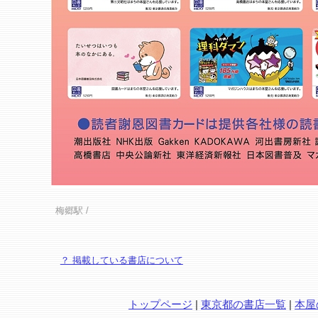
梅郷駅
/
？ 掲載している書店について
トップページ
|
東京都の書店一覧
|
本屋