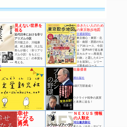
見えない世界を
歩きたい人のため
視る
の東京散歩地図
交通新聞社
近代日本における非リ
東京都心・東部・北
アリズム小説
部・南部・西部の5エ
芥川龍之介、川端康
リア36コース、今回
成、村上春樹、川上弘
は「音声ARで巡る東
美らが描く〈非リアリ
京カルチャ―再発見
ズム小説〉をもとに
の旅」と題した4コー
〈読むこと〉の本質を
スを追加し、シリー
考える。
ズ最多40コース。
社
佐藤優著
潮出版社
4刷7万部達成！
ウクライナ戦争の真実
と未来に迫る！
幸せ
ＮＥＸＵＳ 情報
になる
の人類史
勇気
河出書房新社
私たち（ホモ・サピエ