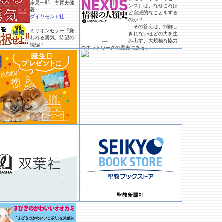
岸見一郎 古賀史健
ンス）は、なぜこれほ
著
ど自滅的なことをする
ダイヤモンド社
のか？
その答えは、制御し
ミリオンセラー『嫌
きれないほどの力を生
われる勇気』待望の
み出す、大規模な協力
続編！
のネットワークの歴史にある。