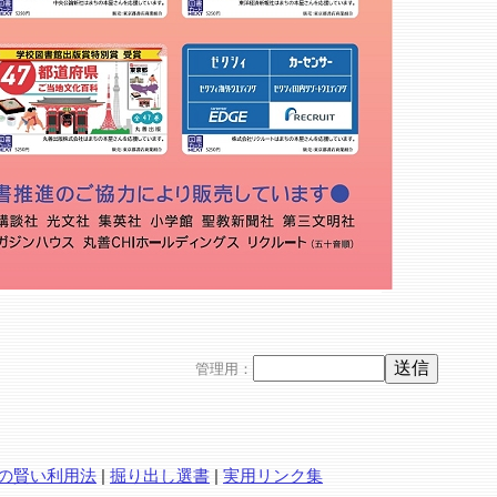
管理用：
の賢い利用法
|
掘り出し選書
|
実用リンク集