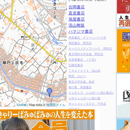
吉岡書店
直道書店
旭屋書店
流山教販
ハマジマ書店
和泉書店 グリーンパーク店
神田書店 野田店
オークスメディアパーク 野田店
東京理科大学生協 野田店
未来屋書店 ノア店○
弘隆堂書店
ＴＳＵＴＡＹＡ 流山店
野田 ホビー
東京大学生協 柏店
柏の葉 蔦屋書店
ＫａＢｏＳ ららぽーと柏の葉店○
ＨＭＶららぽーと柏の葉
ＷｏｎｄｅｒＧＯＯ 守谷店
Leaflet
| Map data ©
地理院タイル
武田書店
紀伊國屋書店 流山おおたかの森
店○
ブックスエンドウ 本店