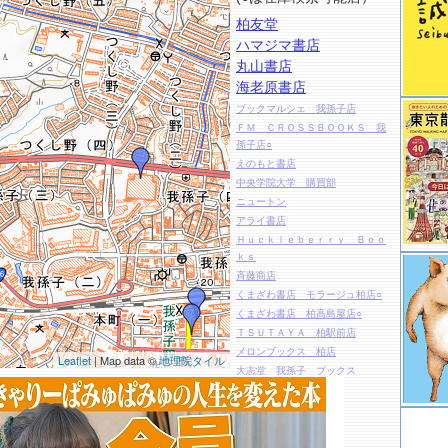
柏友堂
ハマジマ書店
丸山書店
海老原書店
ブックマルシェ 我孫子店
ＦＭ ＣＲＯＳＳＢＯＯＫＳ 我
孫子店○
えのもと書店
中央学院大学 購買部
ニュートン
アライ書店
Ｈｕｃｋｌｅｂｅｒｒｙ Ｂｏｏ
ｋｓ
斉藤商店
くまざわ書店 モラージュ柏店○
くまざわ書店 柏高島屋店○
ＴＳＵＴＡＹＡ 柏駅前店
メロンブックス 柏店
Leaflet
| Map data ©
地理院タイル
大志堂 我孫子 ブックス
アニメイト 柏店
越後屋 柏店
新栄堂
あさひ書房