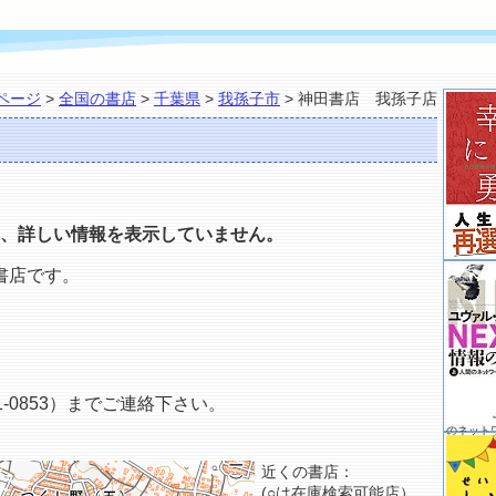
ページ
>
全国の書店
>
千葉県
>
我孫子市
> 神田書店 我孫子店
、詳しい情報を表示していません。
書店です。
-0853）までご連絡下さい。
のネット
近くの書店：
(○は在庫検索可能店）