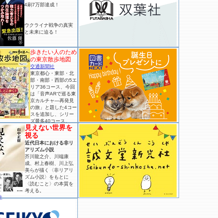
4刷7万部達成！
ウクライナ戦争の真実
と未来に迫る！
歩きたい人のため
の東京散歩地図
交通新聞社
東京都心・東部・北
部・南部・西部の5エ
リア36コース、今回
は「音声ARで巡る東
京カルチャ―再発見
の旅」と題した4コー
スを追加し、シリー
ズ最多40コース。
見えない世界を
視る
近代日本における非リ
アリズム小説
芥川龍之介、川端康
成、村上春樹、川上弘
美らが描く〈非リアリ
ズム小説〉をもとに
〈読むこと〉の本質を
考える。
社