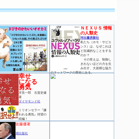
ＮＥＸＵＳ 情報
の人類史
河出書房新社
私たち（ホモ・サピエ
ンス）は、なぜこれほ
ど自滅的なことをする
のか？
その答えは、制御し
きれないほどの力を生
み出す、大規模な協力
のネットワークの歴史にある。
幸せ
になる
勇気
岸見一郎 古賀史健
著
ダイヤモンド社
ミリオンセラー『嫌
われる勇気』待望の
続編！
佐藤優著
潮出版社