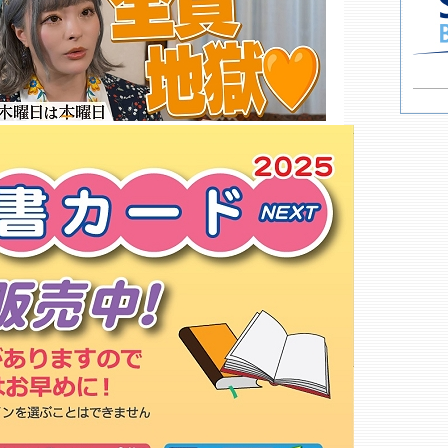
ゼスト 市原店
音丸書店
桃太郎王国 市原店
エンターキング 白金店
東京パラダイス
ＴＳＵＴＡＹＡ 市原五井店○
タワーレコード アリオモール蘇
我店
くまざわ書店 蘇我店○
千葉大学生協 亥鼻ＳＢ部
千葉大学医学部 地下売店
千葉大学医学部 ３Ｆ売店
こどもの本の広場 会留府
エンターキング 鶴沢店
ゲオ 千葉都町店
政府刊行物サービスステーショ
ン 千葉店
恵泉書房
エンターキング 千葉中央店
もっと詳しく