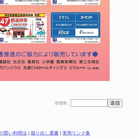
管理用：
の賢い利用法
|
掘り出し選書
|
実用リンク集