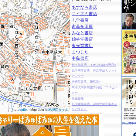
あすなろ書店
コイズミ書店
志学書店
亥鼻多田屋
みなと書店
鶴林堂書店
東光堂書店
まつした
中島書店
精文館書店 イオンおゆみ野店○
紀伊國屋書店 帝京平成大ブック
センター
未来屋書店 鎌取店○
東海大学付属望洋高校 フジセン
ター
水谷書店
紀伊國屋書店 淑徳大学千葉キャ
Leaflet
| Map data ©
地理院タイル
ンパスＢＣ
ベイシア 市原八幡店
紀伊國屋書店 淑徳大学千葉第二
第三文明
ＣＢＣ
ファミコンハウス 蘇我南町店