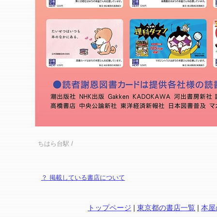
ちはら台駅
/
？ 掲載している書店について
トップページ
|
東京都の書店一覧
|
本屋