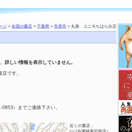
ージ
>
全国の書店
>
千葉県
>
市原市
> 丸善 ユニモちはら台店
、詳しい情報を表示していません。
書店です。
-0853）までご連絡下さい。
近くの書店：
(○は在庫検索可能店）