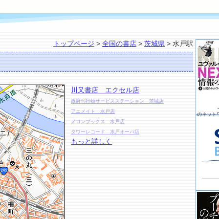
トップページ
>
全国の書店
>
茨城県
> 水戸駅
川又書店 エクセル店
政府刊行物サービスステーション 茨城店
アニメイト 水戸店
のネット
メロンブックス 水戸店
タワーレコード 水戸オーパ店
もっと詳しく