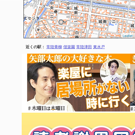
Leaflet
|
近くの駅：
常陸青柳
偕楽園
常陸津田
東水戸