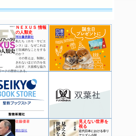
ＮＥＸＵＳ 情報
の人類史
河出書房新社
私たち（ホモ・サピエ
ンス）は、なぜこれほ
ど自滅的なことをする
のか？
その答えは、制御し
きれないほどの力を生
み出す、大規模な協力
ワークの歴史にある。
見えない世界を
佐藤優著
視る
潮出版社
近代日本における非リ
アリズム小説