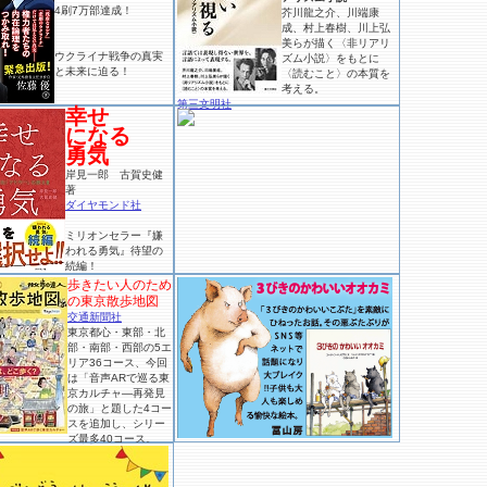
4刷7万部達成！
芥川龍之介、川端康
成、村上春樹、川上弘
美らが描く〈非リアリ
ウクライナ戦争の真実
ズム小説〉をもとに
と未来に迫る！
〈読むこと〉の本質を
考える。
第三文明社
幸せ
になる
勇気
岸見一郎 古賀史健
著
ダイヤモンド社
ミリオンセラー『嫌
われる勇気』待望の
続編！
歩きたい人のため
の東京散歩地図
交通新聞社
東京都心・東部・北
部・南部・西部の5エ
リア36コース、今回
は「音声ARで巡る東
京カルチャ―再発見
の旅」と題した4コー
スを追加し、シリー
ズ最多40コース。