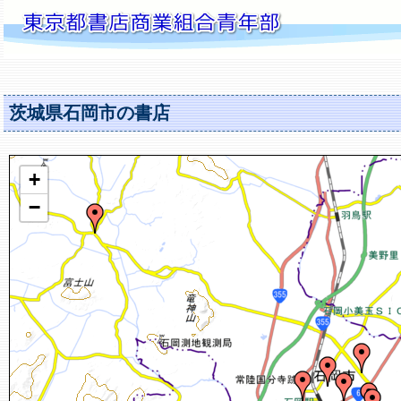
茨城県石岡市の書店
+
−