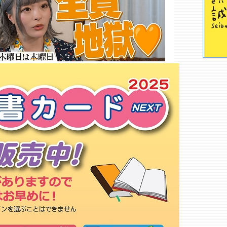
蔦屋書店 八王子みなみ野店
伊勢原書店 城山店
ローソン・スリーエフ 上溝番田
店
有隣堂 淵野辺店
三晃堂本店北野店
宇宙科学研究所生協
青山学院購買会 相模原店
法政大学生協 書籍部多摩店
東京薬科大学生協 購買書籍部
ドン・キホーテ 京王堀之内店
桜美林学園生協 購買書籍部
くまざわ書店 町田根岸店○
久美堂 愛川店
大妻サポート購買部 多摩キャン
パス店
くまざわ書店 八王子南口店○
くまざわ書店 八王子オクトーレ
店
もっと詳しく