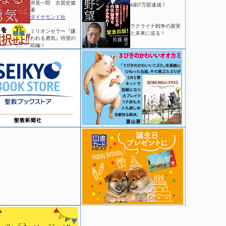
岸見一郎 古賀史健
4刷7万部達成！
著
ダイヤモンド社
ウクライナ戦争の真実
ミリオンセラー『嫌
と未来に迫る！
われる勇気』待望の
続編！