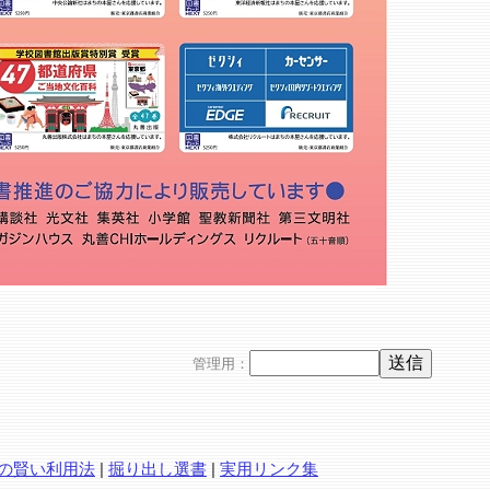
管理用：
の賢い利用法
|
掘り出し選書
|
実用リンク集