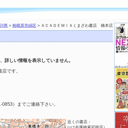
川県
>
相模原市緑区
> ＡＣＡＤＥＭＩＡくまざわ書店 橋本店
、詳しい情報を表示していません。
のネット
書店です。
-0853）までご連絡下さい。
近くの書店：
(○は在庫検索可能店）