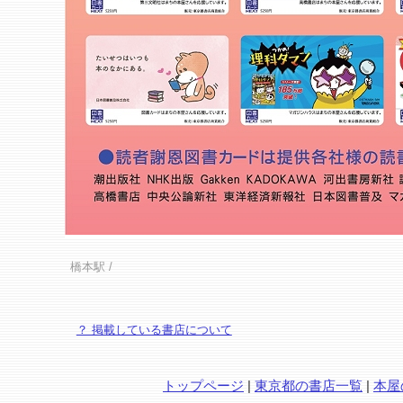
橋本駅
/
？ 掲載している書店について
トップページ
|
東京都の書店一覧
|
本屋