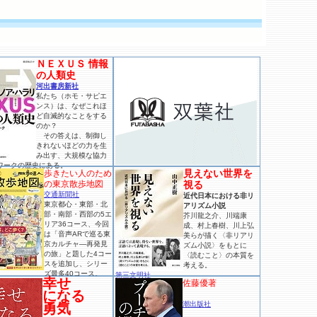
ＮＥＸＵＳ 情報
の人類史
河出書房新社
私たち（ホモ・サピエ
ンス）は、なぜこれほ
ど自滅的なことをする
のか？
その答えは、制御し
きれないほどの力を生
み出す、大規模な協力
ワークの歴史にある。
見えない世界を
歩きたい人のため
の東京散歩地図
視る
交通新聞社
近代日本における非リ
東京都心・東部・北
アリズム小説
部・南部・西部の5エ
芥川龍之介、川端康
リア36コース、今回
成、村上春樹、川上弘
は「音声ARで巡る東
美らが描く〈非リアリ
京カルチャ―再発見
ズム小説〉をもとに
の旅」と題した4コー
〈読むこと〉の本質を
スを追加し、シリー
考える。
ズ最多40コース。
第三文明社
幸せ
佐藤優著
になる
潮出版社
勇気