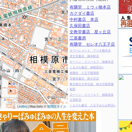
有隣堂 ミウィ橋本店
カクダイ書店
中村書店 本店
久保田書店
文教堂書店 星ヶ丘店
三基書房
有隣堂 セレオ八王子店
タワーレコード アリオ橋本店
啓文堂書店 橋本駅店
ローソン・スリーエフ 南橋本店
くまざわ書店 相模原店○
有隣堂 八王子購買部
文教堂書店 南大沢店
東京都立大学生協 南大沢購買書
籍部
ローソン・スリーエフ 相模原富
士見町店
くまざわ書店 八王子みなみ野店○
Leaflet
| Map data ©
地理院タイル
ゼスト 相模原店
麻布大学生協 書籍店
ＷＩＬＤ－１ 多摩ニュータウン
店