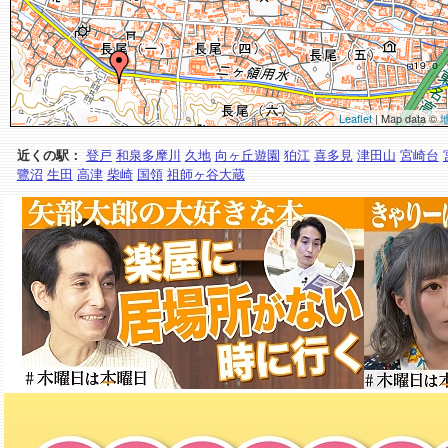
Leaflet
| Map data ©
近くの駅：
登戸
和泉多摩川
久地
向ヶ丘遊園
狛江
喜多見
津田山
宮崎台
鷺沼
生田
高津
柴崎
国領
祖師ヶ谷大蔵