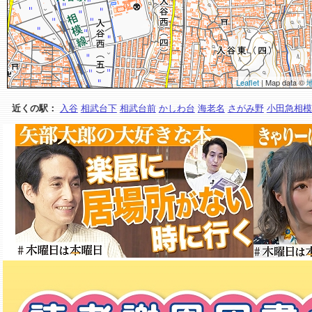
Leaflet
| Map data ©
近くの駅：
入谷
相武台下
相武台前
かしわ台
海老名
さがみ野
小田急相模