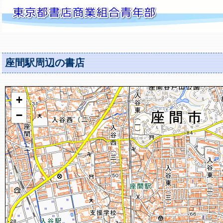
座間駅周辺の書店
+
−