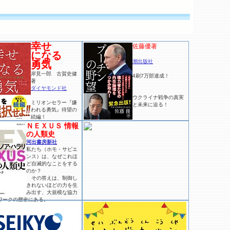
幸せ
佐藤優著
になる
潮出版社
勇気
岸見一郎 古賀史健
4刷7万部達成！
著
ダイヤモンド社
ウクライナ戦争の真実
ミリオンセラー『嫌
と未来に迫る！
われる勇気』待望の
続編！
ＮＥＸＵＳ 情報
の人類史
河出書房新社
私たち（ホモ・サピエ
ンス）は、なぜこれほ
ど自滅的なことをする
のか？
その答えは、制御し
きれないほどの力を生
み出す、大規模な協力
ワークの歴史にある。