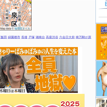
 Map data ©
地理院タイル
下飯田
緑園都市
長後
戸塚
湘南台
高座渋谷
六会日大前
南万騎が原