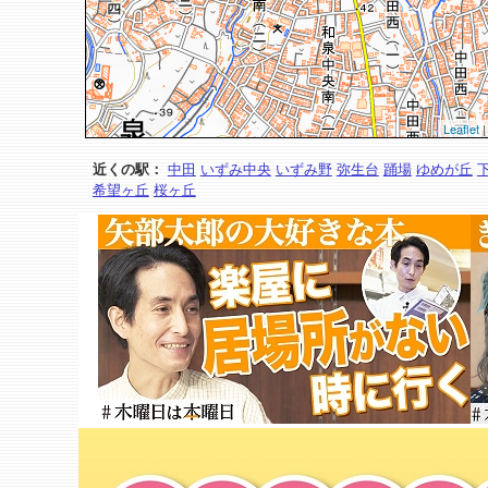
Leaflet
|
近くの駅：
中田
いずみ中央
いずみ野
弥生台
踊場
ゆめが丘
希望ヶ丘
桜ヶ丘