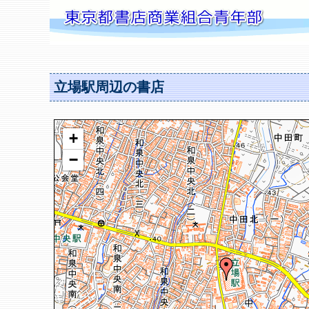
立場駅周辺の書店
+
−