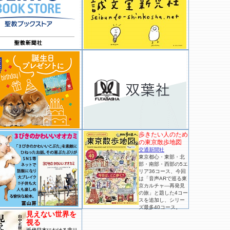
歩きたい人のため
の東京散歩地図
交通新聞社
東京都心・東部・北
部・南部・西部の5エ
リア36コース、今回
は「音声ARで巡る東
京カルチャ―再発見
の旅」と題した4コー
スを追加し、シリー
ズ最多40コース。
見えない世界を
視る