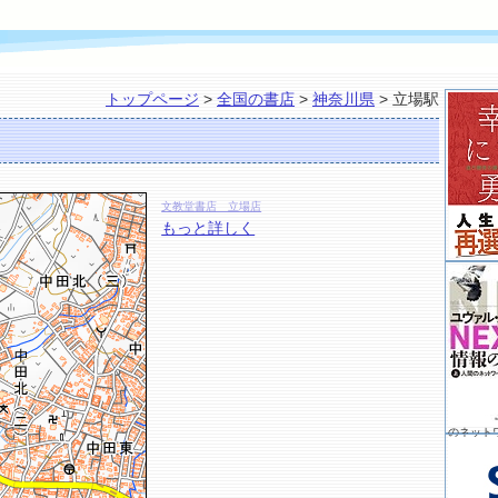
トップページ
>
全国の書店
>
神奈川県
> 立場駅
文教堂書店 立場店
もっと詳しく
のネット