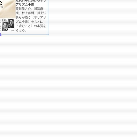
近代日本における非リ
アリズム小説
芥川龍之介、川端康
成、村上春樹、川上弘
美らが描く〈非リアリ
ズム小説〉をもとに
〈読むこと〉の本質を
考える。
社