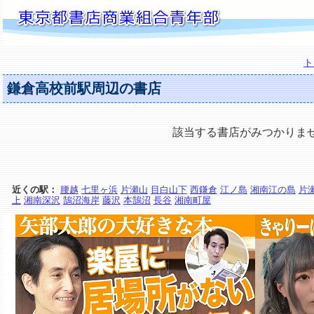
ト
鎌倉高校前駅周辺の書店
該当する書店がみつかりま
近くの駅：
腰越
七里ヶ浜
片瀬山
目白山下
西鎌倉
江ノ島
湘南江の島
片
上
湘南深沢
鵠沼海岸
藤沢
本鵠沼
長谷
湘南町屋