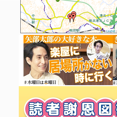
Leaflet
|