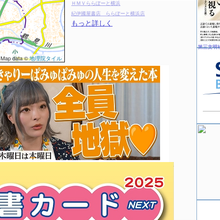
ＨＭＶららぽーと横浜
紀伊國屋書店 ららぽーと横浜店
もっと詳しく
第三文明
 Map data ©
地理院タイル