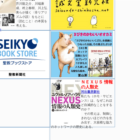
芥川龍之介、川端康
成、村上春樹、川上弘
美らが描く〈非リアリ
ズム小説〉をもとに
〈読むこと〉の本質を
考える。
社
ＮＥＸＵＳ 情報
の人類史
河出書房新社
私たち（ホモ・サピエ
ンス）は、なぜこれほ
ど自滅的なことをする
のか？
その答えは、制御し
きれないほどの力を生
み出す、大規模な協力
のネットワークの歴史にある。