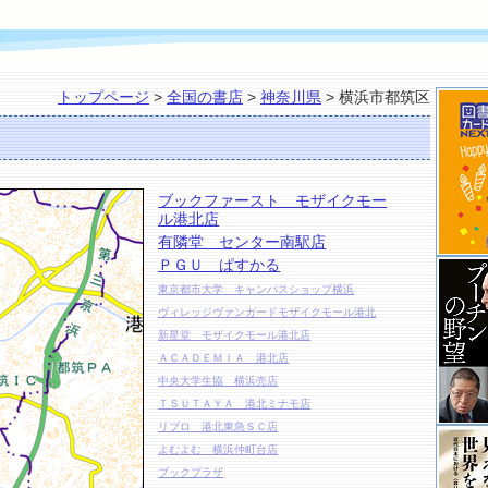
トップページ
>
全国の書店
>
神奈川県
> 横浜市都筑区
ブックファースト モザイクモー
ル港北店
有隣堂 センター南駅店
ＰＧＵ ぱすかる
東京都市大学 キャンパスショップ横浜
ヴィレッジヴァンガードモザイクモール港北
新星堂 モザイクモール港北店
ＡＣＡＤＥＭＩＡ 港北店
中央大学生協 横浜売店
ＴＳＵＴＡＹＡ 港北ミナモ店
リブロ 港北東急ＳＣ店
よむよむ 横浜仲町台店
ブックプラザ