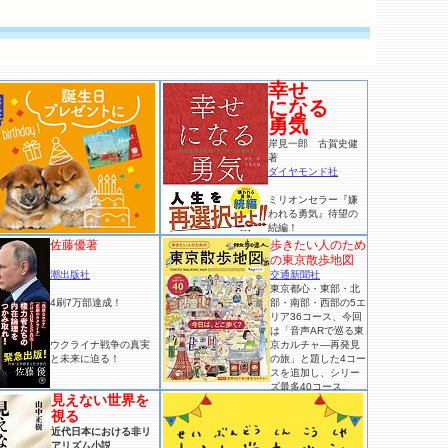
幸せ
になる
勇気
岸見一郎 古賀史健
著
ダイヤモンド社
ミリオンセラー『嫌
われる勇気』待望の
続編！
佐藤優著
歩きたい人のため
の東京散歩地図
潮出版社
交通新聞社
東京都心・東部・北
4刷7万部達成！
部・南部・西部の5エ
リア36コース、今回
は「音声ARで巡る東
ウクライナ戦争の真実
京カルチャ―再発見
と未来に迫る！
の旅」と題した4コー
スを追加し、シリー
ズ最多40コース。
見えない世界を
視る
近代日本における非リ
アリズム小説