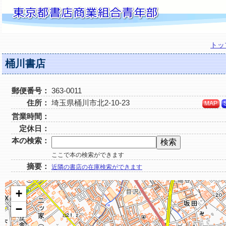
トッ
桶川書店
郵便番号：
363-0011
住所：
埼玉県桶川市北2-10-23
MAP
営業時間：
定休日：
本の検索：
ここで本の検索ができます
摘要：
近隣の書店の在庫検索ができます
+
−