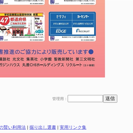
管理用：
の賢い利用法
|
掘り出し選書
|
実用リンク集