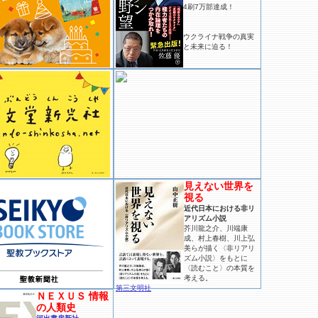
4刷7万部達成！
ウクライナ戦争の真実
と未来に迫る！
見えない世界を
視る
近代日本における非リ
アリズム小説
芥川龍之介、川端康
成、村上春樹、川上弘
美らが描く〈非リアリ
ズム小説〉をもとに
〈読むこと〉の本質を
考える。
第三文明社
ＮＥＸＵＳ 情報
の人類史