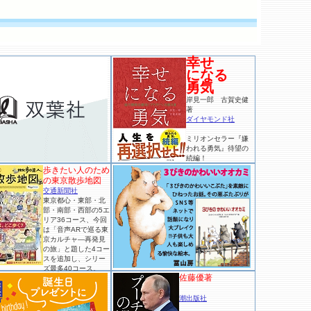
幸せ
になる
勇気
岸見一郎 古賀史健
著
ダイヤモンド社
ミリオンセラー『嫌
われる勇気』待望の
続編！
歩きたい人のため
の東京散歩地図
交通新聞社
東京都心・東部・北
部・南部・西部の5エ
リア36コース、今回
は「音声ARで巡る東
京カルチャ―再発見
の旅」と題した4コー
スを追加し、シリー
ズ最多40コース。
佐藤優著
潮出版社