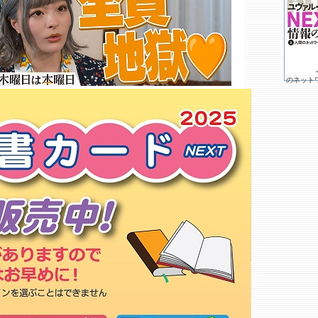
ＴＳＵＴＡＹＡ ＱＬｕＲｉ川越店
よむよむ 坂戸入西店○
蔦屋書店 川島インター店
ブックス芙蓉堂
アニメイト 川越店
リブロ 川越店
のネット
平井文書堂 日高店
ソフマップ 川越店
Ｔ’ｓ Ｂｏｏｋｓ
精文堂○
ヴィレッジヴァンガード 川越ル
ミネ店
ブックファースト ルミネ川越店
東京電機大学 鳩山キャンパス売
店
もっと詳しく