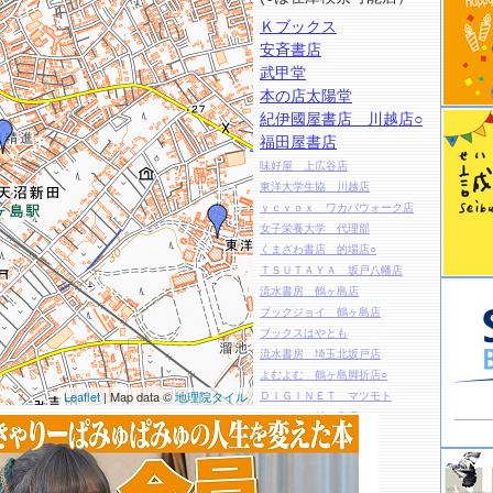
Ｋブックス
安斉書店
武甲堂
本の店太陽堂
紀伊國屋書店 川越店○
福田屋書店
味好屋 上広谷店
東洋大学生協 川越店
ｙｃｖｏｘ ワカバウォーク店
女子栄養大学 代理部
くまざわ書店 的場店○
ＴＳＵＴＡＹＡ 坂戸八幡店
流水書房 鶴ヶ島店
ブックジョイ 鶴ヶ島店
ブックスはやとも
流水書房 埼玉北坂戸店
よむよむ 鶴ヶ島脚折店○
Leaflet
| Map data ©
地理院タイル
ＤＩＧＩＮＥＴ マツモト
ベイシア 鶴ヶ島店
いなげや 鶴ヶ島店書籍コーナー
砂子屋
ベイシア 日高モール店