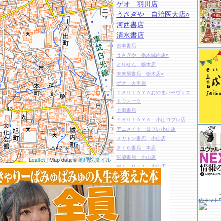
ゲオ 羽川店
うさぎや 自治医大店○
河西書店
清水書店
吉本書店
うさぎや 栃木城内店○
とりせん 栃木店
未来屋書店 栃木店○
ゲオ 大平店
ＴＳＵＴＡＹＡおやまハーヴェス
トウォーク
上田書店
ＴＳＵＴＡＹＡ 小山ロブレ店
アニメイト ロブレ小山店
メガトン書店 小山店
さくら書店 本店
宮脇書店 小山店
Leaflet
| Map data ©
地理院タイル
ＷＩＬＤ－１ 小山店
ゲオ 間々田店
ＴＳＵＴＡＹＡ 小山城南店
ＷｏｎｄｅｒＧＯＯ 小山店
のネット
さの書店 壬生店
東奔堂