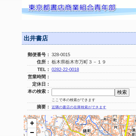
出井書店
郵便番号：
328-0015
住所：
栃木県栃木市万町３－１９
TEL：
0282-22-0018
営業時間：
定休日：
本の検索：
ここで本の検索ができます
摘要：
近隣の書店の在庫検索ができます
+
−