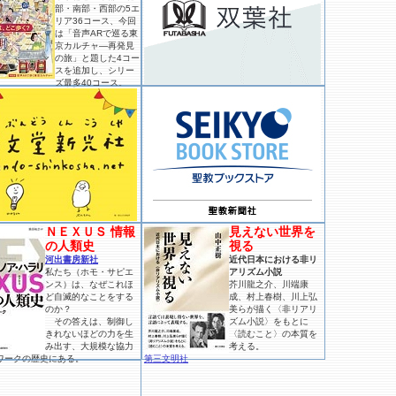
部・南部・西部の5エ
リア36コース、今回
は「音声ARで巡る東
京カルチャ―再発見
の旅」と題した4コー
スを追加し、シリー
ズ最多40コース。
ＮＥＸＵＳ 情報
見えない世界を
の人類史
視る
河出書房新社
近代日本における非リ
私たち（ホモ・サピエ
アリズム小説
ンス）は、なぜこれほ
芥川龍之介、川端康
ど自滅的なことをする
成、村上春樹、川上弘
のか？
美らが描く〈非リアリ
その答えは、制御し
ズム小説〉をもとに
きれないほどの力を生
〈読むこと〉の本質を
み出す、大規模な協力
考える。
ワークの歴史にある。
第三文明社