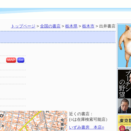
トップページ
>
全国の書店
>
栃木県
>
栃木市
> 出井書店
MAP
SV
近くの書店：
(○は在庫検索可能店）
いずみ書房 本店○