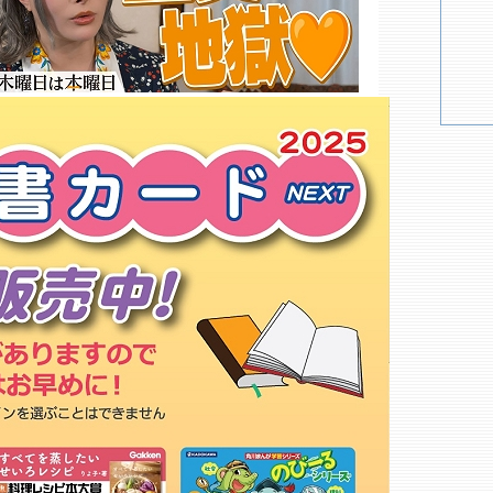
大学書房 自治医大店
大学書房 獨協店
廣川書店
樽見書店
未来屋書店 佐野新都市店○
ヴィレッジヴァンガードイオン佐
野新都市店
とりせん 田沼店
至誠堂
ゲオ 佐野高萩店
宮脇書店 イオンタウン佐野店
ＷｏｎｄｅｒＧＯＯ 下野店
童夢書店 宇都宮４号店
もっと詳しく