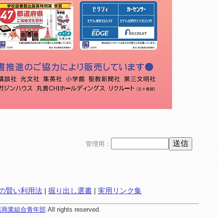
管理用：
の賢い利用法
|
掘り出し選書
|
実用リンク集
店商業組合青年部
All rights reserved.