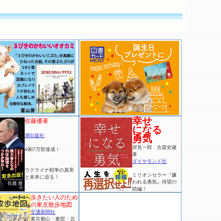
幸せ
佐藤優著
になる
潮出版社
勇気
岸見一郎 古賀史健
4刷7万部達成！
著
ダイヤモンド社
ウクライナ戦争の真実
ミリオンセラー『嫌
と未来に迫る！
われる勇気』待望の
続編！
歩きたい人のため
の東京散歩地図
交通新聞社
東京都心・東部・北