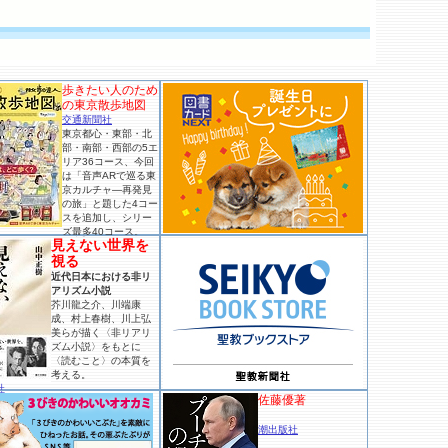
歩きたい人のため
の東京散歩地図
交通新聞社
東京都心・東部・北
部・南部・西部の5エ
リア36コース、今回
は「音声ARで巡る東
京カルチャ―再発見
の旅」と題した4コー
スを追加し、シリー
ズ最多40コース。
見えない世界を
視る
近代日本における非リ
アリズム小説
芥川龍之介、川端康
成、村上春樹、川上弘
美らが描く〈非リアリ
ズム小説〉をもとに
〈読むこと〉の本質を
考える。
社
佐藤優著
潮出版社