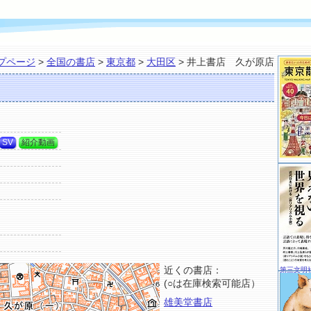
プページ
>
全国の書店
>
東京都
>
大田区
> 井上書店 久が原店
SV
紹介動画
近くの書店：
第三文明
(○は在庫検索可能店）
雄美堂書店