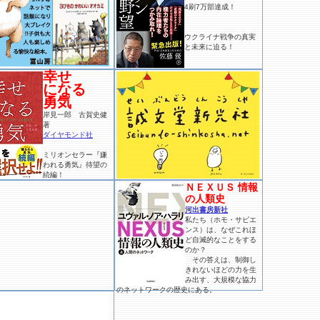
4刷7万部達成！
ウクライナ戦争の真実
と未来に迫る！
幸せ
になる
勇気
岸見一郎 古賀史健
著
ダイヤモンド社
ミリオンセラー『嫌
われる勇気』待望の
続編！
ＮＥＸＵＳ 情報
の人類史
河出書房新社
私たち（ホモ・サピエ
ンス）は、なぜこれほ
ど自滅的なことをする
のか？
その答えは、制御し
きれないほどの力を生
み出す、大規模な協力
のネットワークの歴史にある。