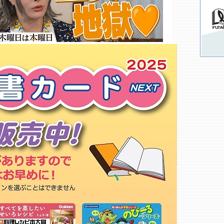
ＳＢ
紀伊國屋書店 武蔵小杉店○
広尾書店
井上書店 奥沢店
エーピーエンタ大岡山駅北店
メディアパーク 幸店
昭和大学生協 歯学部店
ブックファースト 自由が丘店
草思堂書店
有隣堂 蒲田購買部
メロンブックス 蒲田店
アニメイト 蒲田店
昭和大学生協 書籍店
ＢＬＵＥ ＢＯＯＫＳ ｃａｆｅ
自由が丘店
ＴＯＤＡＹ’Ｓ ＳＰＥＣＩＡＬ
自由が丘
くまざわ書店 グランデュオ蒲田
店○
フレンズ 蒲田店
もっと詳しく