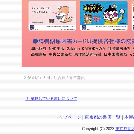
久が原駅
/
大田
/ 組合員 / 青年部員
？ 掲載している書店について
トップページ
|
東京都の書店一覧
|
本屋
Copyright (C) 2023
東京都書