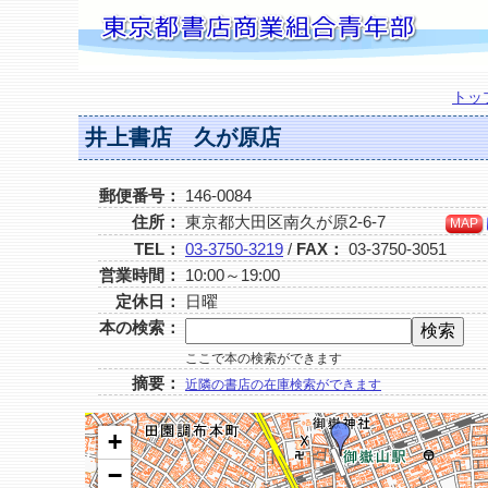
トッ
井上書店 久が原店
郵便番号：
146-0084
住所：
東京都大田区南久が原2-6-7
MAP
TEL：
03-3750-3219
/
FAX：
03-3750-3051
営業時間：
10:00～19:00
定休日：
日曜
本の検索：
ここで本の検索ができます
摘要：
近隣の書店の在庫検索ができます
+
−