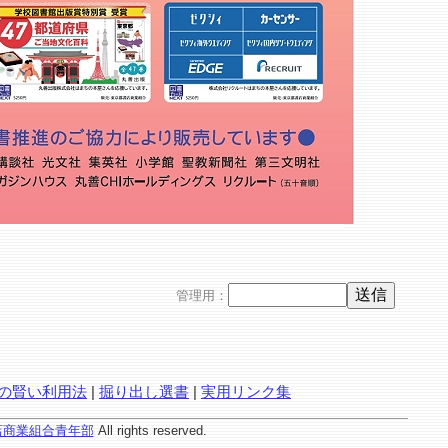
管理用：
の賢い利用法
|
掘り出し選書
|
実用リンク集
店商業組合青年部
All rights reserved.