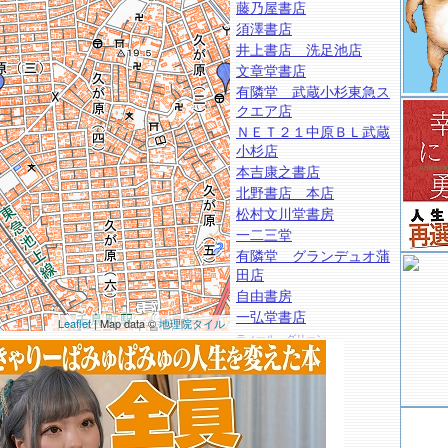
藤乃屋書店
須澤書店
井上書店 洗足池店
文章堂書店
有隣堂 武蔵小杉東急ス
クエア店
ＮＥＴ２１中原ＢＬ武蔵
小杉店
本吉康之書店
北野書店 本店
松村文川堂書房
一二三堂
有隣堂 グランデュオ蒲
田店
自由書房
一弘堂書店
Leaflet
| Map data ©
地理院タイル
ティール・グリーン
タワーレコード グランツリー武
蔵小杉店
絵本の店 星の子
くまざわ書店 田園調布店○
東京科学大学つばめ生協 大岡山